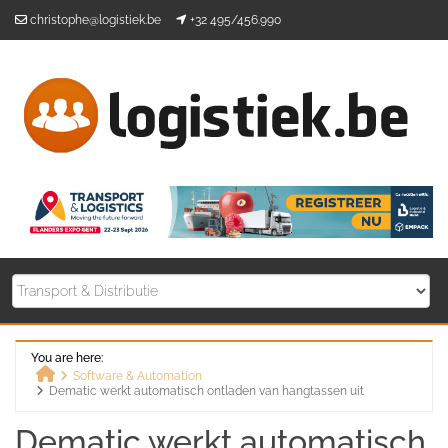
Skip
christophe@logistiek.be
+32 495/456.990
to
content
You are here:
Software & Automation
Dematic werkt automatisch ontladen van hangtassen uit
Home
Dematic werkt automatisch