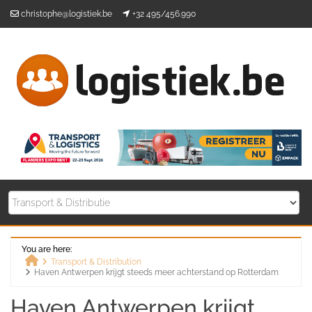
Skip
christophe@logistiek.be
+32 495/456.990
to
content
You are here:
Transport & Distribution
Haven Antwerpen krijgt steeds meer achterstand op Rotterdam
Home
Haven Antwerpen krijgt