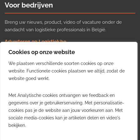
Voor bedrijven
Breng uw nieuws, product, video of vacature onder de
aandacht van logistieke professionals in België.
Adverteren op Logistiek.be
Nieuws insturen
Cookies op onze website
Uw video op Logistiek.TV
We plaatsen verschillende soorten cookies op onze
Job plaatsen
Gratis wekelijkse update
website. Functionele cookies plaatsen we altijd, zodat de
website goed werkt.
Ontvang elke week het belangrijkste nieuws, trends en
Met Analytische cookies ontvangen we feedback en
inzichten uit de Belgische logistieke sector in uw inbox.
gegevens over je gebruikerservaring. Met personalisatie-
cookies pas je de website aan jouw voorkeuren aan. Met
Ontvang je gratis
sociale media-cookies kan je artikelen delen en video's
wekelijkse update
bekijken.
Gratis. Eén e-mail per week.
Uitschrijven kan altijd.