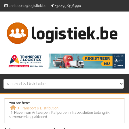
Skip
christophe@logistiek.be
+32 495/456.990
to
content
You are here:
Transport & Distribution
Haven van Antwerpen, Railport en Infrabel sluiten belangrijk
Home
samenwerkingsakkoord