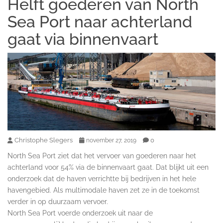
Helft goederen van North
Sea Port naar achterland
gaat via binnenvaart
Christophe Slegers
0
november 27, 2019
North Sea Port ziet dat het vervoer van goederen naar het
achterland voor 54% via de binnenvaart gaat. Dat blijkt uit een
onderzoek dat de haven verrichtte bij bedrijven in het hele
havengebied. Als multimodale haven zet ze in de toekomst
verder in op duurzaam vervoer.
North Sea Port voerde onderzoek uit naar de