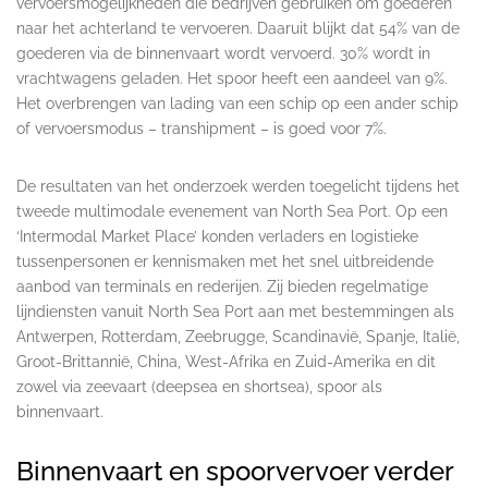
vervoersmogelijkheden die bedrijven gebruiken om goederen
naar het achterland te vervoeren. Daaruit blijkt dat 54% van de
goederen via de binnenvaart wordt vervoerd. 30% wordt in
vrachtwagens geladen. Het spoor heeft een aandeel van 9%.
Het overbrengen van lading van een schip op een ander schip
of vervoersmodus – transhipment – is goed voor 7%.
De resultaten van het onderzoek werden toegelicht tijdens het
tweede multimodale evenement van North Sea Port. Op een
‘Intermodal Market Place’ konden verladers en logistieke
tussenpersonen er kennismaken met het snel uitbreidende
aanbod van terminals en rederijen. Zij bieden regelmatige
lijndiensten vanuit North Sea Port aan met bestemmingen als
Antwerpen, Rotterdam, Zeebrugge, Scandinavië, Spanje, Italië,
Groot-Brittannië, China, West-Afrika en Zuid-Amerika en dit
zowel via zeevaart (deepsea en shortsea), spoor als
binnenvaart.
Binnenvaart en spoorvervoer verder