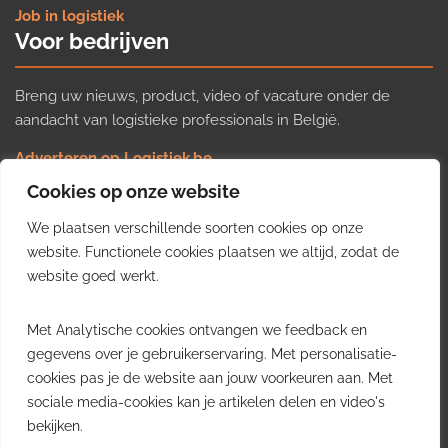
Job in logistiek
Voor bedrijven
Breng uw nieuws, product, video of vacature onder de
aandacht van logistieke professionals in België.
Adverteren op Logistiek.be
Nieuws insturen
Cookies op onze website
Uw video op Logistiek.TV
We plaatsen verschillende soorten cookies op onze
Job plaatsen
Gratis wekelijkse update
website. Functionele cookies plaatsen we altijd, zodat de
website goed werkt.
Ontvang elke week het belangrijkste nieuws, trends en
Met Analytische cookies ontvangen we feedback en
inzichten uit de Belgische logistieke sector in uw inbox.
gegevens over je gebruikerservaring. Met personalisatie-
cookies pas je de website aan jouw voorkeuren aan. Met
Ontvang je gratis
sociale media-cookies kan je artikelen delen en video's
wekelijkse update
bekijken.