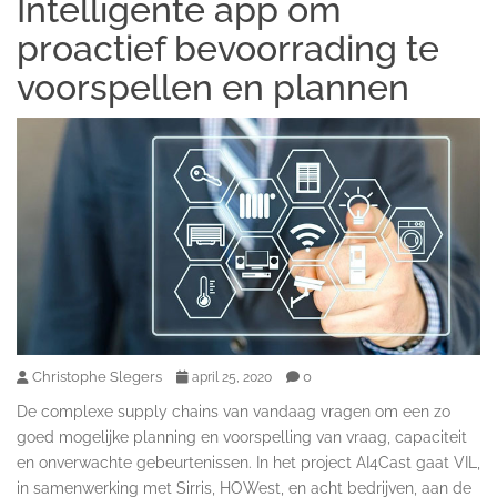
Intelligente app om
proactief bevoorrading te
voorspellen en plannen
Christophe Slegers
0
april 25, 2020
De complexe supply chains van vandaag vragen om een zo
goed mogelijke planning en voorspelling van vraag, capaciteit
en onverwachte gebeurtenissen. In het project AI4Cast gaat VIL,
in samenwerking met Sirris, HOWest, en acht bedrijven, aan de