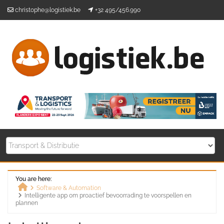
Skip
christophe@logistiek.be
+32 495/456.990
to
content
You are here:
Software & Automation
Intelligente app om proactief bevoorrading te voorspellen en
Home
plannen