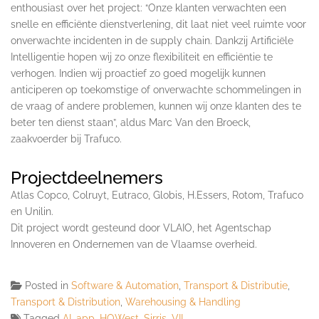
enthousiast over het project: “Onze klanten verwachten een
snelle en efficiënte dienstverlening, dit laat niet veel ruimte voor
onverwachte incidenten in de supply chain. Dankzij Artificiële
Intelligentie hopen wij zo onze flexibiliteit en efficiëntie te
verhogen. Indien wij proactief zo goed mogelijk kunnen
anticiperen op toekomstige of onverwachte schommelingen in
de vraag of andere problemen, kunnen wij onze klanten des te
beter ten dienst staan”, aldus Marc Van den Broeck,
zaakvoerder bij Trafuco.
Projectdeelnemers
Atlas Copco, Colruyt, Eutraco, Globis, H.Essers, Rotom, Trafuco
en Unilin.
Dit project wordt gesteund door VLAIO, het Agentschap
Innoveren en Ondernemen van de Vlaamse overheid.
Posted in
Software & Automation
,
Transport & Distributie
,
Transport & Distribution
,
Warehousing & Handling
Tagged
AI
,
app
,
HOWest
,
Sirris
,
VIL