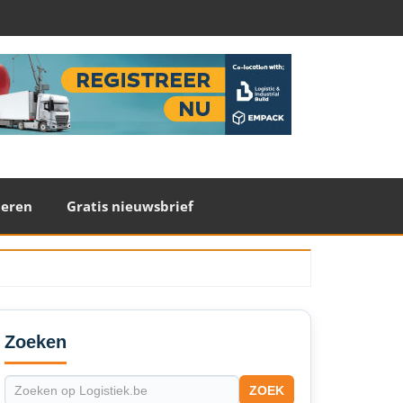
teren
Gratis nieuwsbrief
econdary
idebar
Zoeken
ZOEK