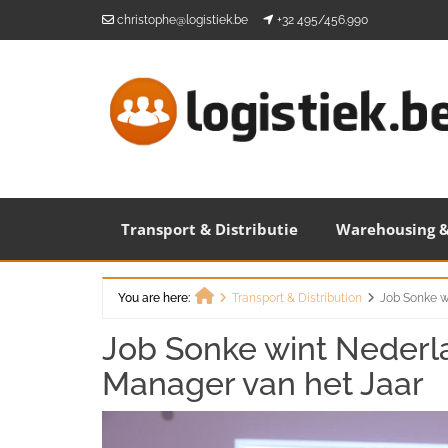
Skip
christophe@logistiek.be
+32 495/456.990
to
content
Transport & Distributie
Warehousing &
You are here:
Transport & Distribution
Job Sonke w
Home
Job Sonke wint Nederla
Manager van het Jaar