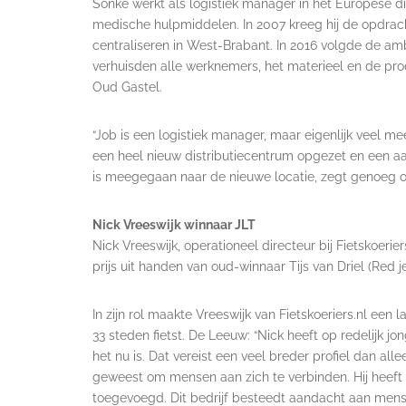
Sonke werkt als logistiek manager in het Europese di
medische hulpmiddelen. In 2007 kreeg hij de opdracht
centraliseren in West-Brabant. In 2016 volgde de amb
verhuisden alle werknemers, het materieel en de pr
Oud Gastel.
“Job is een logistiek manager, maar eigenlijk veel mee
een heel nieuw distributiecentrum opgezet en een aan
is meegegaan naar de nieuwe locatie, zegt genoeg o
Nick Vreeswijk winnaar JLT
Nick Vreeswijk, operationeel directeur bij Fietskoerier
prijs uit handen van oud-winnaar Tijs van Driel (Red je
In zijn rol maakte Vreeswijk van Fietskoeriers.nl een 
33 steden fietst. De Leeuw: “Nick heeft op redelijk jo
het nu is. Dat vereist een veel breder profiel dan alle
geweest om mensen aan zich te verbinden. Hij heef
toegevoegd. Dit bedrijf besteedt aandacht aan mens