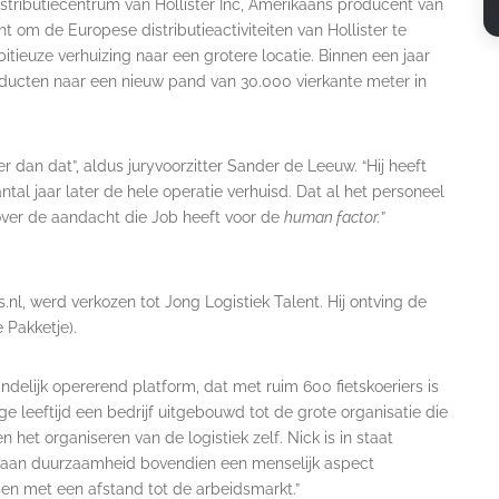
stributiecentrum van Hollister Inc, Amerikaans producent van
 om de Europese distributieactiviteiten van Hollister te
itieuze verhuizing naar een grotere locatie. Binnen een jaar
oducten naar een nieuw pand van 30.000 vierkante meter in
r dan dat”, aldus juryvoorzitter Sander de Leeuw. “Hij heeft
tal jaar later de hele operatie verhuisd. Dat al het personeel
ver de aandacht die Job heeft voor de
human factor.
”
s.nl, werd verkozen tot Jong Logistiek Talent. Hij ontving de
 Pakketje).
landelijk opererend platform, dat met ruim 600 fietskoeriers is
nge leeftijd een bedrijf uitgebouwd tot de grote organisatie die
en het organiseren van de logistiek zelf. Nick is in staat
t aan duurzaamheid bovendien een menselijk aspect
en met een afstand tot de arbeidsmarkt.”