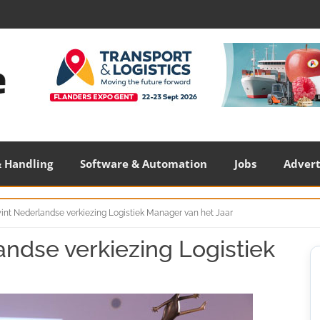
 Handling
Software & Automation
Jobs
Adver
int Nederlandse verkiezing Logistiek Manager van het Jaar
ndse verkiezing Logistiek
S
S