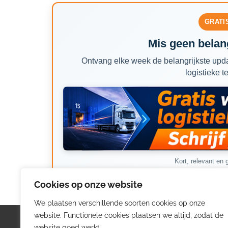
GRATI
Mis geen belang
Ontvang elke week de belangrijkste upda
logistieke t
Kort, relevant en g
Cookies op onze website
We plaatsen verschillende soorten cookies op onze
website. Functionele cookies plaatsen we altijd, zodat de
Logistiek.be
Nieu
website goed werkt.