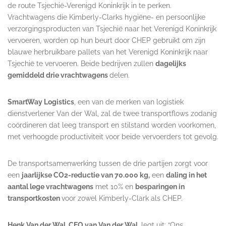
de route Tsjechië-Verenigd Koninkrijk in te perken.
Vrachtwagens die Kimberly-Clarks hygiëne- en persoonlijke
verzorgingsproducten van Tsjechië naar het Verenigd Koninkrijk
vervoeren, worden op hun beurt door CHEP gebruikt om zijn
blauwe herbruikbare pallets van het Verenigd Koninkrijk naar
Tsjechië te vervoeren. Beide bedrijven zullen
dagelijks
gemiddeld drie vrachtwagens
delen.
SmartWay Logistics
, een van de merken van logistiek
dienstverlener Van der Wal, zal de twee transportflows zodanig
coördineren dat leeg transport en stilstand worden voorkomen,
met verhoogde productiviteit voor beide vervoerders tot gevolg.
De transportsamenwerking tussen de drie partijen zorgt voor
een
jaarlijkse CO2-reductie van 70.000 kg,
een
daling in het
aantal lege vrachtwagens
met 10% en
besparingen in
transportkosten
voor zowel Kimberly-Clark als CHEP.
Henk Van der Wal, CEO van Van der Wal,
legt uit: “Ons