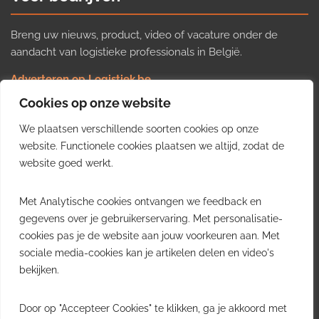
Breng uw nieuws, product, video of vacature onder de
aandacht van logistieke professionals in België.
Adverteren op Logistiek.be
Nieuws insturen
Cookies op onze website
Uw video op Logistiek.TV
We plaatsen verschillende soorten cookies op onze
Job plaatsen
Gratis wekelijkse update
website. Functionele cookies plaatsen we altijd, zodat de
website goed werkt.
Ontvang elke week het belangrijkste nieuws, trends en
Met Analytische cookies ontvangen we feedback en
inzichten uit de Belgische logistieke sector in uw inbox.
gegevens over je gebruikerservaring. Met personalisatie-
cookies pas je de website aan jouw voorkeuren aan. Met
Ontvang je gratis
sociale media-cookies kan je artikelen delen en video's
wekelijkse update
bekijken.
Gratis. Eén e-mail per week.
Uitschrijven kan altijd.
Door op "Accepteer Cookies" te klikken, ga je akkoord met