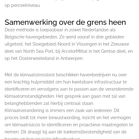
op perceelniveau.
Samenwerking over de grens heen
Deze methode is toepasbaar in zowel Nederlandse als
Belgische havengebieden. Ze werd vooraf in drie gebieden
uitgetest: het Sloegebied-Noord in Vlissingen in het Zeeuwse
deel van North Sea Port, bij ArcelorMittal in het Gentse deel, en
op het Oosterweeleiland in Antwerpen.
Met de klimaatstresstest beschikken havenbedrijven nu over
een krachtig hulpmiddel om hun kwetsbare infrastructuur te
identificeren en vervolgens aan te passen aan de veranderende
klimaatomstandigheden. Het gesprek aan gaan met tal van
belanghebbenden zal hierbij centraal staan.
Klimaatverandering is immers een zaak van iedereen. Dit
proces leidt tot meer bewustwording, inzicht en het vermogen
om klimaatrisico’s te identificeren en proactieve maatregelen te
nemen. Dit draagt bij aan de toekomstbestendigheid van de
havens en hun cruciale infrastructuur.