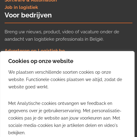
Software & Automation
Job in logistiek
Voor bedrijven
Breng uw nieuws, product, video of vacature onder de
aandacht van logistieke professionals in België.
Adverteren op Logistiek.be
Nieuws insturen
Cookies op onze website
Uw video op Logistiek.TV
We plaatsen verschillende soorten cookies op onze
Job plaatsen
Gratis wekelijkse update
website. Functionele cookies plaatsen we altijd, zodat de
website goed werkt.
Ontvang elke week het belangrijkste nieuws, trends en
Met Analytische cookies ontvangen we feedback en
inzichten uit de Belgische logistieke sector in uw inbox.
gegevens over je gebruikerservaring. Met personalisatie-
cookies pas je de website aan jouw voorkeuren aan. Met
Ontvang je gratis
sociale media-cookies kan je artikelen delen en video's
wekelijkse update
bekijken.