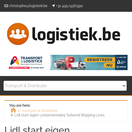
Skip
christophe@logistiek.be
+32 495/456.990
to
content
You are here:
Transport & Distributie
Lidl start eigen containerrederij Tailwind Shipping Lines
Home
Lidl start eigen