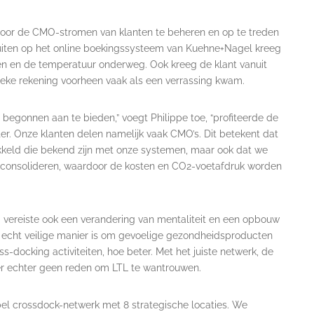
oor de CMO-stromen van klanten te beheren en op te treden
luiten op het online boekingssysteem van Kuehne+Nagel kreeg
en en de temperatuur onderweg. Ook kreeg de klant vanuit
tieke rekening voorheen vaak als een verrassing kwam.
begonnen aan te bieden,” voegt Philippe toe, “profiteerde de
ter. Onze klanten delen namelijk vaak CMO’s. Dit betekent dat
kkeld die bekend zijn met onze systemen, maar ook dat we
 consolideren, waardoor de kosten en CO2-voetafdruk worden
vereiste ook een verandering van mentaliteit en een opbouw
e echt veilige manier is om gevoelige gezondheidsproducten
-docking activiteiten, hoe beter. Met het juiste netwerk, de
s er echter geen reden om LTL te wantrouwen.
el crossdock-netwerk met 8 strategische locaties. We