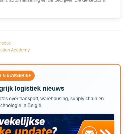
ain, automatisering en de bedrijven die de sector in
smoove
isation Academy
S NIEUWSBRIEF
rijk logistiek nieuws
tes over transport, warehousing, supply chain en
echnologie in België.