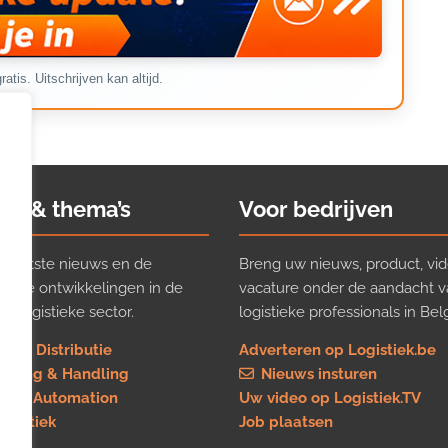
ratis. Uitschrijven kan altijd.
ws & thema’s
Voor bedrijven
t laatste nieuws en de
Breng uw nieuws, product, vid
ijkste ontwikkelingen in de
vacature onder de aandacht 
e logistieke sector.
logistieke professionals in Belg
rt & Distributie
Adverteren op Logistiek.be
using & Handling
Nieuws insturen
re & Automation
Uw video op Logistiek.TV
logistiek
Job plaatsen