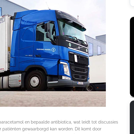
aracetamol en bepaalde antibiotica, wat leidt tot discussies
r patiënten gewaarborgd kan worden. Dit komt door