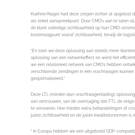
Kuehne+Nagel had deze zorgen echter al opgelost d
als enkel aanspreekpunt. Door CMO’s aan te laten s
de klant volledige zichtbaarheid op hun CMO-strom
kostenoogpunt vooraf zichtbaarheid, terwijl de logis
“En toen we deze oplossing aan steeds meer klanten 
oplossing van een netwerkeffect en werd het efficiën
we een relationeel netwerk van CMO’s hebben ontwi
verschillende zendingen in één vrachtwagen kunnen
geoptimaliseerd.”
Deze LTL (minder-dan-vrachtwagenlading) oplossing 
van vertrouwen, van de overtuiging dat FTL de enig
te vervoeren. Hoe minder extra behandelingen of cross
juiste zichtbaarheid en de juiste kwaliteitsnormen i
” In Europa hebben we een uitgebreid GDP-compatib