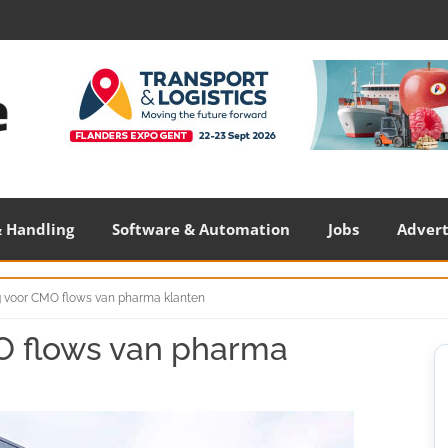
 Handling
Software & Automation
Jobs
Adver
g voor CMO flows van pharma klanten
O flows van pharma
S
S