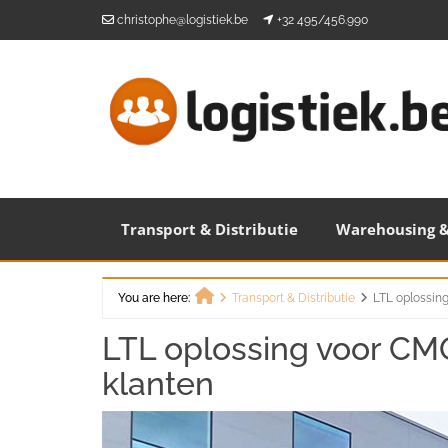
Skip
christophe@logistiek.be
+32 495/456.990
to
content
Transport & Distributie
Warehousing &
You are here:
Transport & Distributie
LTL oplossin
Home
LTL oplossing voor CM
klanten