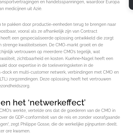
transportvertragingen en handelsspanningen, waardoor Europa
an medicijnen uit Azië.
n te pakken door productie-eenheden terug te brengen naar
stbaar, vooral als ze afhankelijk zijn van Contract
heeft een gespecialiseerde oplossing ontwikkeld die zorgt
 strenge kwaliteitseisen. De CMO-markt groeit en de
hijnlijk vertrouwen op meerdere CMO’s tegelijk, wat
waliteit, zichtbaarheid en kosten. Kuehne+Nagel heeft een
akt door expertise in de toeleveringsketen in de
s-dock en multi-customer netwerk, verbindingen met CMO en
LTL) zorgzendingen. Deze oplossing heeft het vertrouwen
ezondheidszorg.
en het ‘netwerkeffect’
 CMO’s werkte, vertelde ons dat de goederen van de CMO in
 over de GDP-conformiteit van de reis en zonder voorafgaande
en”, zegt Philippe Gosse, die de werkelijke pijnpunten deelt.
 ter ore kwamen.