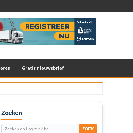
teren
Gratis nieuwsbrief
econdary
idebar
Zoeken
ZOEK