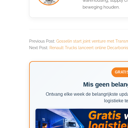
warehousing, supply ch
beweging houden.
Previous Post:
Gosselin start joint venture met Tran
Next Post:
Renault Trucks lanceert online Decarbon
GRATI
Mis geen belang
Ontvang elke week de belangrijkste upda
logistieke t