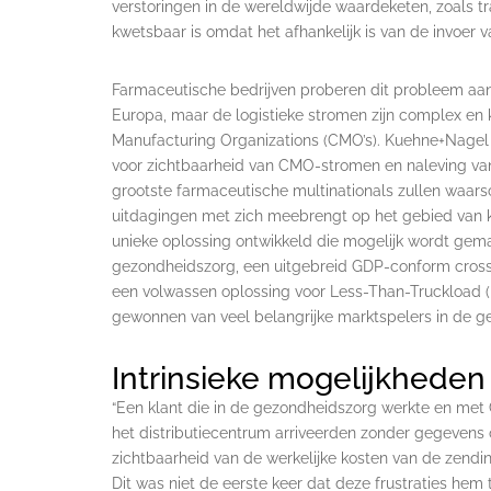
verstoringen in de wereldwijde waardeketen, zoals 
kwetsbaar is omdat het afhankelijk is van de invoer v
Farmaceutische bedrijven proberen dit probleem aa
Europa, maar de logistieke stromen zijn complex en ko
Manufacturing Organizations (CMO’s). Kuehne+Nagel 
voor zichtbaarheid van CMO-stromen en naleving van
grootste farmaceutische multinationals zullen waarsc
uitdagingen met zich meebrengt op het gebied van k
unieke oplossing ontwikkeld die mogelijk wordt gema
gezondheidszorg, een uitgebreid GDP-conform cros
een volwassen oplossing voor Less-Than-Truckload (
gewonnen van veel belangrijke marktspelers in de g
Intrinsieke mogelijkheden 
“Een klant die in de gezondheidszorg werkte en met
het distributiecentrum arriveerden zonder gegevens
zichtbaarheid van de werkelijke kosten van de zending
Dit was niet de eerste keer dat deze frustraties hem