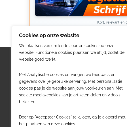
Kort, relevant en g
Cookies op onze website
We plaatsen verschillende soorten cookies op onze
website. Functionele cookies plaatsen we altijd, zodat de
Logistiek.be
Nieu
website goed werkt.
Logistiek.be brengt dagelijks nieuws,
Volg he
Met Analytische cookies ontvangen we feedback en
trends en praktijkverhalen over
belangr
gegevens over je gebruikerservaring. Met personalisatie-
transport, warehousing, supply chain
Belgisch
cookies pas je de website aan jouw voorkeuren aan. Met
en automatisering in België.
sociale media-cookies kan je artikelen delen en video's
Transpo
bekijken.
Voor logistieke professionals,
Wareho
beslissers en bedrijven die de sector
Softwa
Door op "Accepteer Cookies" te klikken, ga je akkoord met
willen volgen.
Job in 
het plaatsen van deze cookies.