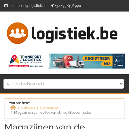
Skip
christophe@logistiek.be
+32 495/456.990
to
content
You are here:
Software & Automation
Magazijnen van de toekomst: het Alibaba model
Home
Magazijnen van de