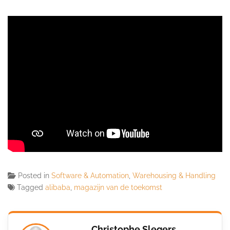
Posted in
Software & Automation
,
Warehousing & Handling
Tagged
alibaba
,
magazijn van de toekomst
Christophe Slegers