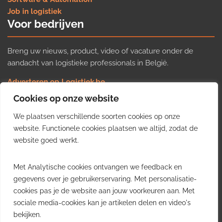
Job in logistiek
Voor bedrijven
Breng uw nieuws, product, video of vacature onder de
aandacht van logistieke professionals in België.
Adverteren op Logistiek.be
Nieuws insturen
Cookies op onze website
Uw video op Logistiek.TV
We plaatsen verschillende soorten cookies op onze
Job plaatsen
Gratis wekelijkse update
website. Functionele cookies plaatsen we altijd, zodat de
website goed werkt.
Ontvang elke week het belangrijkste nieuws, trends en
Met Analytische cookies ontvangen we feedback en
inzichten uit de Belgische logistieke sector in uw inbox.
gegevens over je gebruikerservaring. Met personalisatie-
cookies pas je de website aan jouw voorkeuren aan. Met
Ontvang je gratis
sociale media-cookies kan je artikelen delen en video's
wekelijkse update
bekijken.