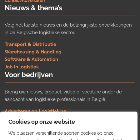
Contact
·
Adverteren
Nieuws & thema’s
Volg het laatste nieuws en de belangrijkste ontwikkelingen
in de Belgische logistieke sector.
Transport & Distributie
Warehousing & Handling
Software & Automation
Job in logistiek
Voor bedrijven
Breng uw nieuws, product, video of vacature onder de
aandacht van logistieke professionals in België.
Adverteren op Logistiek.be
Nieuws insturen
Cookies op onze website
Uw video op Logistiek.TV
We plaatsen verschillende soorten cookies op onze
Job plaatsen