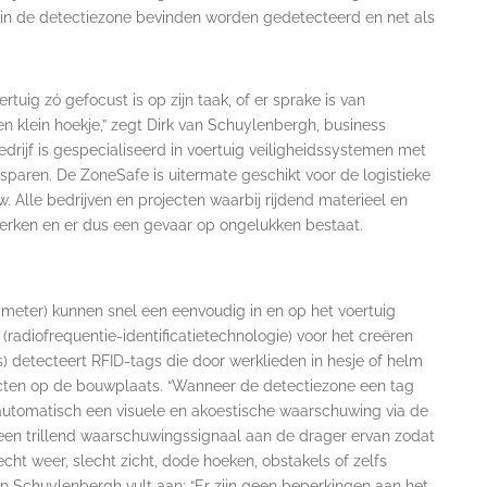
 in de detectiezone bevinden worden gedetecteerd en net als
rtuig zó gefocust is op zijn taak, of er sprake is van
en klein hoekje,” zegt Dirk van Schuylenbergh, business
rijf is gespecialiseerd in voertuig veiligheidssystemen met
aren. De ZoneSafe is uitermate geschikt voor de logistieke
w. Alle bedrijven en projecten waarbij rijdend materieel en
werken en er dus een gevaar op ongelukken bestaat.
 meter) kunnen snel een eenvoudig in en op het voertuig
radiofrequentie-identificatietechnologie) voor het creëren
) detecteert RFID-tags die door werklieden in hesje of helm
ecten op de bouwplaats. “Wanneer de detectiezone een tag
 automatisch een visuele en akoestische waarschuwing via de
t een trillend waarschuwingssignaal aan de drager ervan zodat
lecht weer, slecht zicht, dode hoeken, obstakels of zelfs
Schuylenbergh vult aan: “Er zijn geen beperkingen aan het