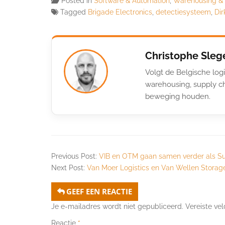
Posted in
Software & Automation
,
Warehousing &
Tagged
Brigade Electronics
,
detectiesysteem
,
Di
Christophe Sleg
Volgt de Belgische logi
warehousing, supply ch
beweging houden.
Previous Post:
VIB en OTM gaan samen verder als Su
Next Post:
Van Moer Logistics en Van Wellen Storag
GEEF EEN REACTIE
Je e-mailadres wordt niet gepubliceerd.
Vereiste ve
Reactie
*