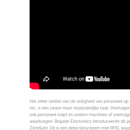
Het zeker stellen van de veiligheid van personeel op
etc. is een zware maar noodzakelijke taak. Voertuig
ook personeel loopt en andere machines of voertuigen
waarborgen. Brigade Electronics introduceerde dit 
ZoneSafe. Dit is een detectiesysteem met RFID, waa