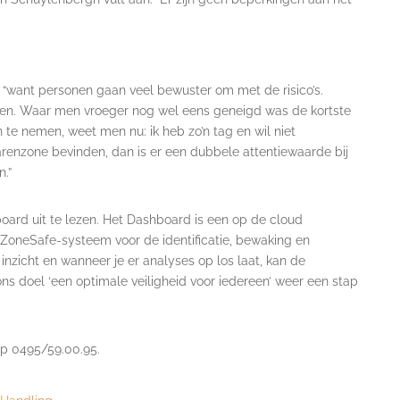
, “want personen gaan veel bewuster om met de risico’s.
ken. Waar men vroeger nog wel eens geneigd was de kortste
n te nemen, weet men nu: ik heb zo’n tag en wil niet
renzone bevinden, dan is er een dubbele attentiewaarde bij
.”
ard uit te lezen. Het Dashboard is een op de cloud
oneSafe-systeem voor de identificatie, bewaking en
el inzicht en wanneer je er analyses op los laat, kan de
s doel ‘een optimale veiligheid voor iedereen’ weer een stap
op 0495/59.00.95.