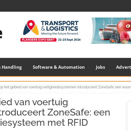
 Handling
Software & Automation
Jobs
Adver
 op het gebied van voertuig veiligheidssystemen introduceert ZoneSafe: een w
ied van voertuig
S
S
troduceert ZoneSafe: een
iesysteem met RFID