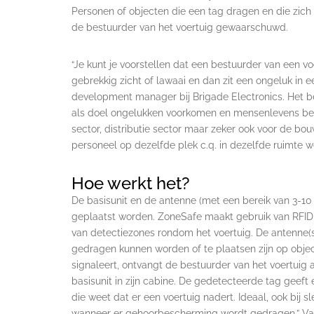
Personen of objecten die een tag dragen en die zich
de bestuurder van het voertuig gewaarschuwd.
“Je kunt je voorstellen dat een bestuurder van een voe
gebrekkig zicht of lawaai en dan zit een ongeluk in e
development manager bij Brigade Electronics. Het bed
als doel ongelukken voorkomen en mensenlevens besp
sector, distributie sector maar zeker ook voor de bou
personeel op dezelfde plek c.q. in dezelfde ruimte 
Hoe werkt het?
De basisunit en de antenne (met een bereik van 3-10
geplaatst worden. ZoneSafe maakt gebruik van RFID (
van detectiezones rondom het voertuig. De antenne(s
gedragen kunnen worden of te plaatsen zijn op obj
signaleert, ontvangt de bestuurder van het voertuig
basisunit in zijn cabine. De gedetecteerde tag geef
die weet dat er een voertuig nadert. Ideaal, ook bij s
wanneer er gehoorbescherming wordt gedragen.” Van 