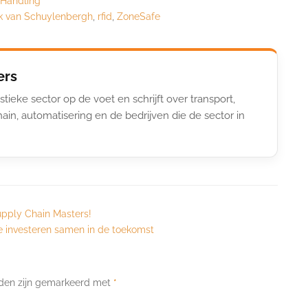
 Handling
rk van Schuylenbergh
,
rfid
,
ZoneSafe
ers
stieke sector op de voet en schrijft over transport,
ain, automatisering en de bedrijven die de sector in
pply Chain Masters!
e investeren samen in de toekomst
lden zijn gemarkeerd met
*