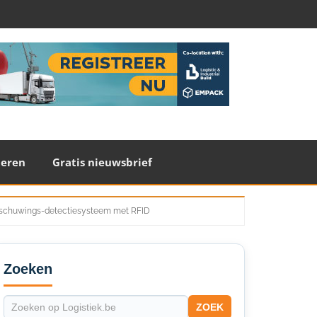
teren
Gratis nieuwsbrief
aarschuwings-detectiesysteem met RFID
econdary
idebar
Zoeken
ZOEK