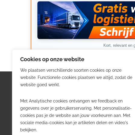
Kort, relevant en g
Cookies op onze website
We plaatsen verschillende soorten cookies op onze
website. Functionele cookies plaatsen we altijd, zodat de
Logistiek.be
Nieu
website goed werkt.
Logistiek.be brengt dagelijks nieuws,
Volg he
Met Analytische cookies ontvangen we feedback en
trends en praktijkverhalen over
belangr
gegevens over je gebruikerservaring. Met personalisatie-
transport, warehousing, supply chain
Belgisch
cookies pas je de website aan jouw voorkeuren aan. Met
en automatisering in België.
sociale media-cookies kan je artikelen delen en video's
Transpo
bekijken.
Voor logistieke professionals,
Wareho