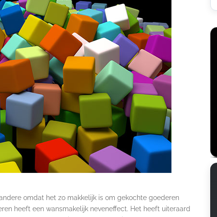
andere omdat het zo makkelijk is om gekochte goederen
eren heeft een wansmakelijk neveneffect. Het heeft uiteraard