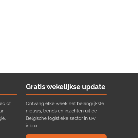
Gratis wekelijkse update
eo of
Ontvang elke week het belangrijkste
van
nieuws, trends en inzichten uit de
ië.
Belgische logistieke sector in uw
inbox.