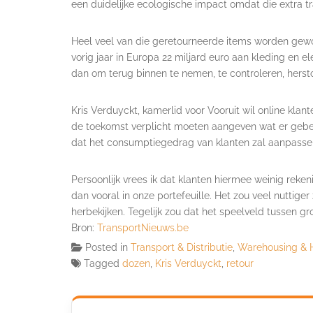
een duidelijke ecologische impact omdat die extra t
Heel veel van die geretourneerde items worden gewo
vorig jaar in Europa 22 miljard euro aan kleding en e
dan om terug binnen te nemen, te controleren, herst
Kris Verduyckt, kamerlid voor Vooruit wil online klante
de toekomst verplicht moeten aangeven wat er gebe
dat het consumptiegedrag van klanten zal aanpassen
Persoonlijk vrees ik dat klanten hiermee weinig reke
dan vooral in onze portefeuille. Het zou veel nuttige
herbekijken. Tegelijk zou dat het speelveld tussen gro
Bron:
TransportNieuws.be
Posted in
Transport & Distributie
,
Warehousing & 
Tagged
dozen
,
Kris Verduyckt
,
retour