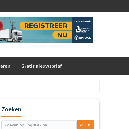
teren
Gratis nieuwsbrief
econdary
idebar
Zoeken
ZOEK