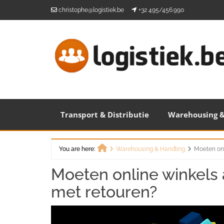
Skip
christophe@logistiek.be
+32 495/456.990
to
content
Transport & Distributie
Warehousing &
You are here:
Warehousing & Handling
Moeten onl
Home
Moeten online winkels
met retouren?