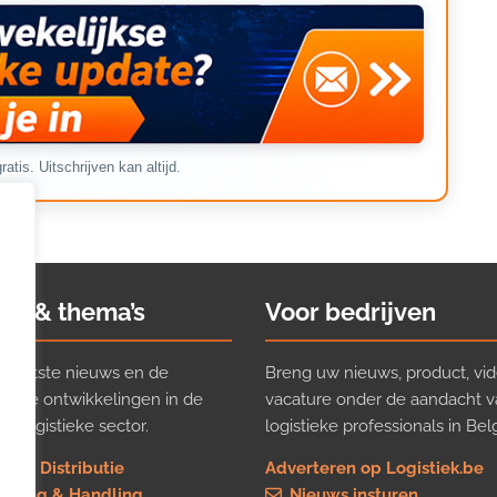
ratis. Uitschrijven kan altijd.
ws & thema’s
Voor bedrijven
t laatste nieuws en de
Breng uw nieuws, product, vid
ijkste ontwikkelingen in de
vacature onder de aandacht 
e logistieke sector.
logistieke professionals in Belg
rt & Distributie
Adverteren op Logistiek.be
using & Handling
Nieuws insturen