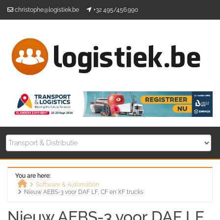
Skip
christophe@logistiek.be
+32 495/456.990
to
content
You are here:
Software & Automation
Nieuw AEBS-3 voor DAF LF, CF en XF trucks
Home
Nieuw AEBS-3 voor DAF LF,