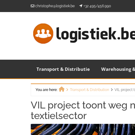
Skip
christophe@logistiek.be
+32 495/456.990
to
content
Transport & Distributie
Warehousing &
You are here:
Transport & Distribution
VIL project 
Home
VIL project toont weg na
textielsector