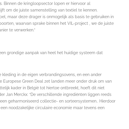
ls. Binnen de kringloopsector lopen er hiervoor al
jft om de juiste samenstelling van textiel te kennen.
el, maar deze drager is onmogelijk als basis te gebruiken in
poorten, waarvan sprake binnen het VIL-project , we de juiste
anier te verwerken.”
 een grondige aanpak van heel het huidige systeem dat
e kleding in de eigen verbrandingsovens, en een ander
De Europese Green Deal zet landen meer onder druk om van
lijk kader in België tot hiertoe ontbreekt, hoeft dit niet
ider Jan Merckx: “De verschillende ingrediënten liggen reeds
 een geharmoniseerd collectie- en sorteersystemen.. Hierdoor
en noodzakelijke circulaire economie maar tevens een