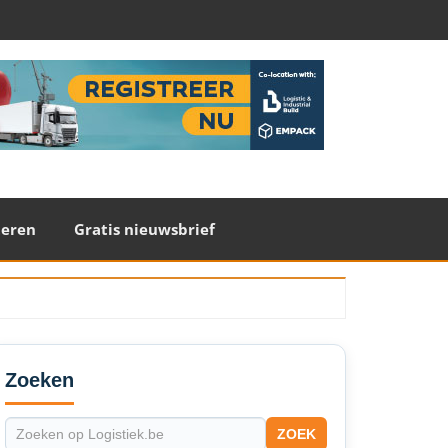
teren
Gratis nieuwsbrief
econdary
idebar
Zoeken
ZOEK