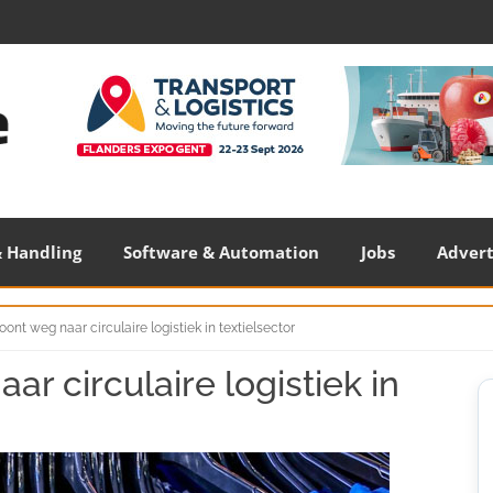
 Handling
Software & Automation
Jobs
Adver
toont weg naar circulaire logistiek in textielsector
ar circulaire logistiek in
S
S