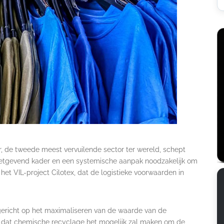
r, de tweede meest vervuilende sector ter wereld, schept
 wetgevend kader en een systemische aanpak noodzakelijk om
n het VIL-project Cilotex, dat de logistieke voorwaarden in
gericht op het maximaliseren van de waarde van de
d dat chemische recyclage het mogelijk zal maken om de