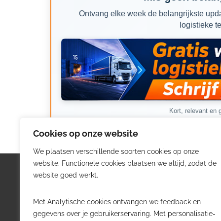
Ontvang elke week de belangrijkste upda
logistieke t
Kort, relevant en g
Cookies op onze website
We plaatsen verschillende soorten cookies op onze
website. Functionele cookies plaatsen we altijd, zodat de
Logistiek.be
Nieu
website goed werkt.
Logistiek.be brengt dagelijks nieuws,
Volg he
Met Analytische cookies ontvangen we feedback en
trends en praktijkverhalen over
belangr
gegevens over je gebruikerservaring. Met personalisatie-