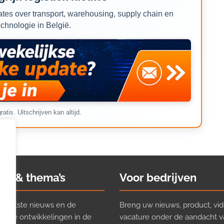
tes over transport, warehousing, supply chain en
echnologie in België.
ratis. Uitschrijven kan altijd.
ws & thema’s
Voor bedrijven
t laatste nieuws en de
Breng uw nieuws, product, vid
ijkste ontwikkelingen in de
vacature onder de aandacht 