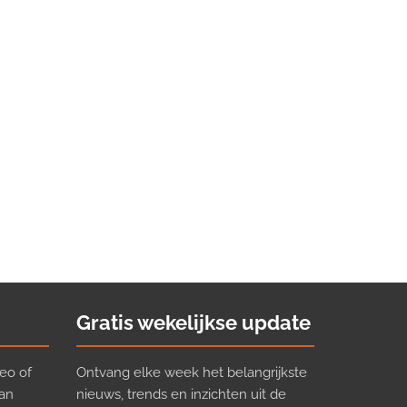
Gratis wekelijkse update
eo of
Ontvang elke week het belangrijkste
van
nieuws, trends en inzichten uit de