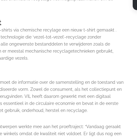
t
 t-shirts via chemische recylage een nieuw t-shirt gemaakt .
 technologie die ‘vezel-tot-vezel’-recyclage zonder
 om alle ongewenste bestanddelen te verwijderen zoals de
en er meestal mechanische recyclagetechnieken gebruikt,
aardige vezels.
 moet de informatie over de samenstelling en de toestand van
rdiseerde vorm. Zowel de consument, als het collectiepunt en
erugvinden. VIL heeft daarom gewerkt met een digitaal
s essentieel in de circulaire economie en bevat in de eerste
et gebruik, onderhoud, herstel en recyclage.
Antwerpen werkte mee aan het proeftraject: “Vandaag geraakt
e winkels omdat de kwaliteit niet voldoet. Er ligt dus nog een