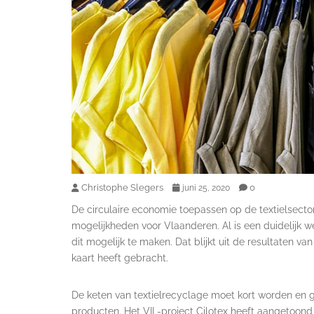
Christophe Slegers
0
juni 25, 2020
De circulaire economie toepassen op de textielsecto
mogelijkheden voor Vlaanderen. Al is een duidelijk
dit mogelijk te maken. Dat blijkt uit de resultaten va
kaart heeft gebracht.
De keten van textielrecyclage moet kort worden en 
producten. Het VIL-project Cilotex heeft aangetoon