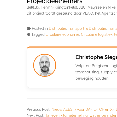
Projectdeelnemers
Bel&Bo, Herwin (Kringwinkels), JBC, Malysse en Nike.
Dit project wordt gesteund door VLAIO, het Agents
Posted in
Distributie
,
Transport & Distributie
,
Trans
Tagged
circulaire economie
,
Circulaire logistiek
,
t
Christophe Sleg
Volgt de Belgische logi
warehousing, supply ch
beweging houden.
Previous Post:
Nieuw AEBS-3 voor DAF LF, CF en XF 
Next Post:
Tarieven kilometerheffing: wat er verandert 