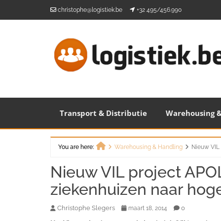
Skip
christophe@logistiek.be
+32 495/456.990
to
content
Transport & Distributie
Warehousing &
You are here:
Warehousing & Handling
Nieuw VIL 
Home
Nieuw VIL project APOL
ziekenhuizen naar hoge
Christophe Slegers
0
maart 18, 2014