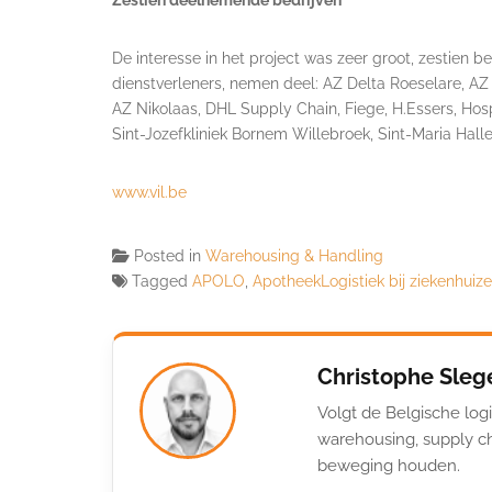
De interesse in het project was zeer groot, zestien be
dienstverleners, nemen deel: AZ Delta Roeselare, AZ
AZ Nikolaas, DHL Supply Chain, Fiege, H.Essers, Hosp
Sint-Jozefkliniek Bornem Willebroek, Sint-Maria Hal
www.vil.be
Posted in
Warehousing & Handling
Tagged
APOLO
,
ApotheekLogistiek bij ziekenhuiz
Christophe Sleg
Volgt de Belgische logi
warehousing, supply ch
beweging houden.