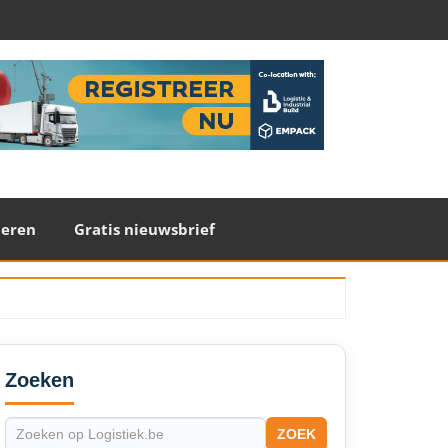
teren
Gratis nieuwsbrief
econdary
idebar
Zoeken
ZOEK