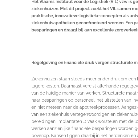
Het Vlaams Instituut voor de Logistiek (VIL) vzw is 
ziekenhuizen. Met dit project zoekt het VIL samen me
praktische, innovatieve logistieke concepten als a
ziekenhuisapotheken geconfronteerd worden. Een pe
besparingen en draagt bij aan excellente zorgverleni
Regelgeving en financiële druk vergen structurele 
Ziekenhuizen staan steeds meer onder druk om een h
lagere kosten. Daarnaast vereist allerhande regelgev
van de huidige manier van werken. Structurele maatr
naar besparingen op personeel, het uitstellen van i
en niet meteen naar de apotheekprocessen. Aangezi
van een ziekenhuis vertegenwoordigen en ziekenhuizen
bereidingen, implantaten …) vaak worstelen met de lo
werken aanzienlijke financiële besparingen worden g
bovenop. Kansen liggen daarbij in het herdenken en a