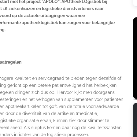
gestart met het project “APOLO”: APOtheekLOgistiek bij
t 16 ziekenhuizen en logistieke dienstverleners naar
ntwoord op de actuele uitdagingen waarmee
rformante apotheeklogistiek kan zorgen voor belangrijke
ng.
maatregelen
ogere kwaliteit en servicegraad te bieden tegen dezelfde of
ing gericht op een betere patiëntveiligheid het herbekijken
egelen dringen zich dus op. Hiervoor kijkt men doorgaans
nvesteringen en het verhogen van supplementen voor patiënten
en apotheekartikelen tot 90% van de totale voorraadwaarde
 door de diversiteit van de artikelen (medicatie,
gistieke organisatie ervan, kunnen hier door slimmer te
erealiseerd. Als surplus komen daar nog de kwaliteitswinsten
nders inrichten van de logistieke processen.