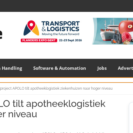
 Handling
Software & Automation
Jobs
Adver
project APOLO tilt apotheeklogistiek ziekenhuizen naar hoger niveau
O tilt apotheeklogistiek
S
S
r niveau