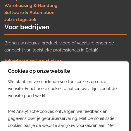
Warehousing & Handling
Software & Automation
Job in logistiek
Voor bedrijven
Breng uw nieuws, product, video of vacature onder de
aandacht van logistieke professionals in België.
Adverteren op Logistiek.be
Nieuws insturen
Cookies op onze website
Uw video op Logistiek.TV
We plaatsen verschillende soorten cookies op onze
Job plaatsen
Gratis wekelijkse update
website. Functionele cookies plaatsen we altijd, zodat de
website goed werkt.
Ontvang elke week het belangrijkste nieuws, trends en
Met Analytische cookies ontvangen we feedback en
inzichten uit de Belgische logistieke sector in uw inbox.
gegevens over je gebruikerservaring. Met personalisatie-
cookies pas je de website aan jouw voorkeuren aan. Met
Ontvang je gratis