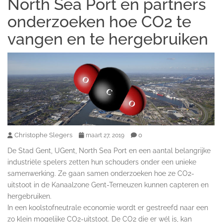
North Sea Port en partners
onderzoeken hoe CO2 te
vangen en te hergebruiken
Christophe Slegers
0
maart 27, 2019
De Stad Gent, UGent, North Sea Port en een aantal belangrijke
industriële spelers zetten hun schouders onder een unieke
samenwerking. Ze gaan samen onderzoeken hoe ze CO2-
uitstoot in de Kanaalzone Gent-Terneuzen kunnen capteren en
hergebruiken.
In een koolstofneutrale economie wordt er gestreefd naar een
zo klein mogelijke CO2-uitstoot. De CO2 die er wél is, kan