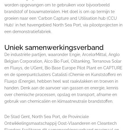
worden opgevangen om te gebruiken voor bijvoorbeeld
brandstof of bouwmaterialen. Het doel is om op termijn te
groeien naar een ‘Carbon Capture and Utilisation hub (CCU
Hub)’ in het havengebied North Sea Port, via pilootprojecten in
een demonstratiefabriek.
Uniek samenwerkingsverband
De industriële partijen, waaronder Engie, ArcelorMittal, Anglo
Belgian Corporation, Alco Bio Fuel, Oiltanking, Terranova Solar
en Fluxys, de UGent, Bio Base Europe Pilot Plant en CAPTURE
en de speerpuntclusters Catalisti (Chemie en Kunststoffen) en
Flux50 (Energie), hebben heel wat raakvlakken en troeven in
handen. Denk aan de aanvoer van gassen en energie, kennis
over chemische processen, opslag en transport, afname en
gebruik van chemicaliën en klimaatneutrale brandstoffen.
De Stad Gent, North Sea Port, de Provinciale
Ontwikkelingsmaatschappij Oost-Vlaanderen en Cleantech
Flanders faciliteren dit samenwerkingsverband maximaal en