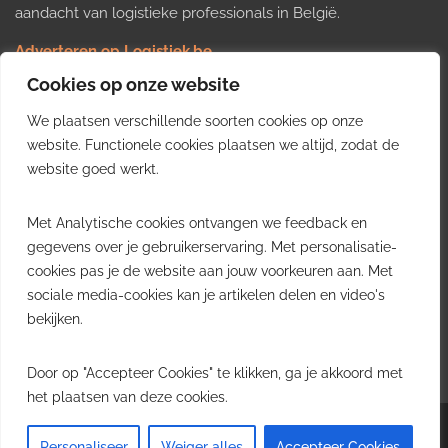
aandacht van logistieke professionals in België.
Adverteren op Logistiek.be
Nieuws insturen
Cookies op onze website
Uw video op Logistiek.TV
We plaatsen verschillende soorten cookies op onze
Job plaatsen
Gratis wekelijkse update
website. Functionele cookies plaatsen we altijd, zodat de
website goed werkt.
Ontvang elke week het belangrijkste nieuws, trends en
Met Analytische cookies ontvangen we feedback en
inzichten uit de Belgische logistieke sector in uw inbox.
gegevens over je gebruikerservaring. Met personalisatie-
cookies pas je de website aan jouw voorkeuren aan. Met
Ontvang je gratis
sociale media-cookies kan je artikelen delen en video's
wekelijkse update
bekijken.
Gratis. Eén e-mail per week.
Uitschrijven kan altijd.
Door op "Accepteer Cookies" te klikken, ga je akkoord met
het plaatsen van deze cookies.
Copyright © 2026
Logistiek.be
. All rights reserved.Theme:
Envince
by ThemeGrill.
Personaliseer
Weiger alles
Accepteer Cookies