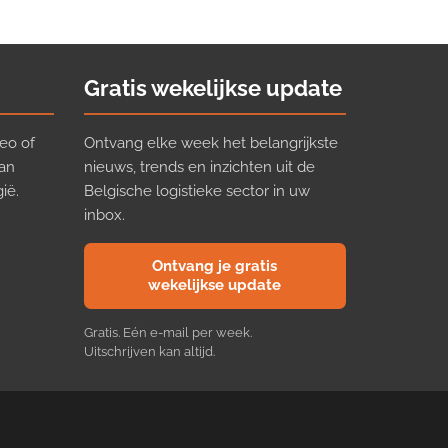
Gratis wekelijkse update
eo of
Ontvang elke week het belangrijkste
van
nieuws, trends en inzichten uit de
ië.
Belgische logistieke sector in uw
inbox.
Ontvang je gratis
wekelijkse update
Gratis. Eén e-mail per week.
Uitschrijven kan altijd.