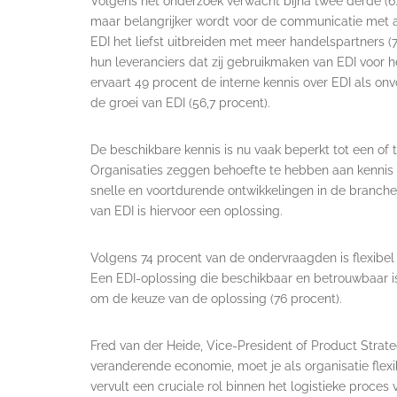
Volgens het onderzoek verwacht bijna twee derde (6
maar belangrijker wordt voor de communicatie met a
EDI het liefst uitbreiden met meer handelspartners 
hun leveranciers dat zij gebruikmaken van EDI voor h
ervaart 49 procent de interne kennis over EDI als on
de groei van EDI (56,7 procent).
De beschikbare kennis is nu vaak beperkt tot een of 
Organisaties zeggen behoefte te hebben aan kennis 
snelle en voortdurende ontwikkelingen in de branche
van EDI is hiervoor een oplossing.
Volgens 74 procent van de ondervraagden is flexibel e
Een EDI-oplossing die beschikbaar en betrouwbaar is,
om de keuze van de oplossing (76 procent).
Fred van der Heide, Vice-President of Product Strat
veranderende economie, moet je als organisatie flexi
vervult een cruciale rol binnen het logistieke proces 