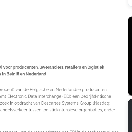
voor producenten, leveranciers, retailers en logistiek
s in België en Nederland
 procent) van de Belgische en Nederlandse producenten,
oemt Electronic Data Interchange (EDI) een bedrijfskritische
nderzoek in opdracht van Descartes Systems Group (Nasdaq:
andelsverkeer tussen logistiekintensieve organisaties, onder