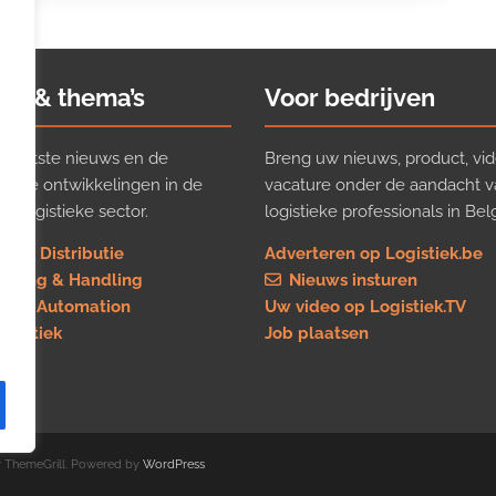
ws & thema’s
Voor bedrijven
t laatste nieuws en de
Breng uw nieuws, product, vid
ijkste ontwikkelingen in de
vacature onder de aandacht 
e logistieke sector.
logistieke professionals in Belg
rt & Distributie
Adverteren op Logistiek.be
using & Handling
Nieuws insturen
re & Automation
Uw video op Logistiek.TV
logistiek
Job plaatsen
 ThemeGrill. Powered by
WordPress