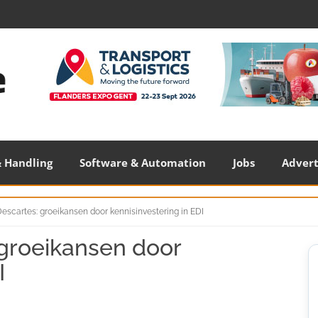
 Handling
Software & Automation
Jobs
Adver
scartes: groeikansen door kennisinvestering in EDI
groeikansen door
S
S
I