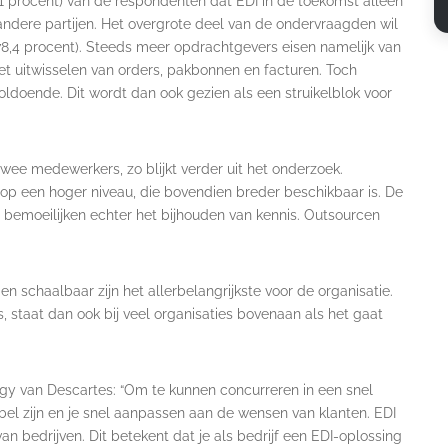
1 procent) van de respondenten dat EDI in de toekomst alleen
ndere partijen. Het overgrote deel van de ondervraagden wil
(78,4 procent). Steeds meer opdrachtgevers eisen namelijk van
et uitwisselen van orders, pakbonnen en facturen. Toch
voldoende. Dit wordt dan ook gezien als een struikelblok voor
twee medewerkers, zo blijkt verder uit het onderzoek.
op een hoger niveau, die bovendien breder beschikbaar is. De
 bemoeilijken echter het bijhouden van kennis. Outsourcen
n schaalbaar zijn het allerbelangrijkste voor de organisatie.
 staat dan ook bij veel organisaties bovenaan als het gaat
egy van Descartes: “Om te kunnen concurreren in een snel
bel zijn en je snel aanpassen aan de wensen van klanten. EDI
van bedrijven. Dit betekent dat je als bedrijf een EDI-oplossing