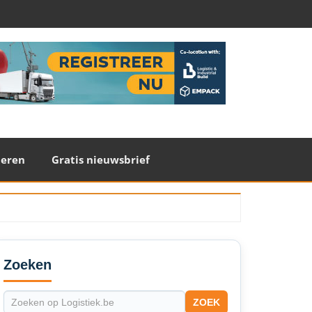
teren
Gratis nieuwsbrief
econdary
idebar
Zoeken
ZOEK