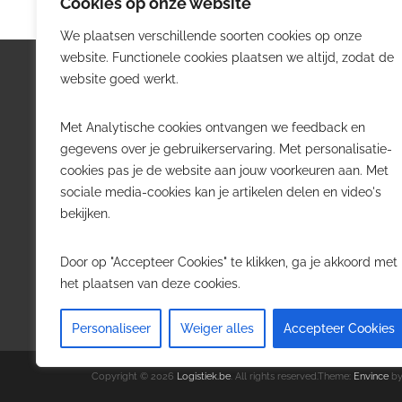
Cookies op onze website
We plaatsen verschillende soorten cookies op onze
website. Functionele cookies plaatsen we altijd, zodat de
Logistiek.be
Nieu
website goed werkt.
Logistiek.be brengt dagelijks nieuws,
Volg he
Met Analytische cookies ontvangen we feedback en
trends en praktijkverhalen over
belangr
gegevens over je gebruikerservaring. Met personalisatie-
transport, warehousing, supply chain
Belgisch
cookies pas je de website aan jouw voorkeuren aan. Met
en automatisering in België.
sociale media-cookies kan je artikelen delen en video's
Transpo
bekijken.
Voor logistieke professionals,
Wareho
beslissers en bedrijven die de sector
Softwa
Door op "Accepteer Cookies" te klikken, ga je akkoord met
willen volgen.
Job in 
het plaatsen van deze cookies.
Contact
·
Adverteren
Personaliseer
Weiger alles
Accepteer Cookies
Copyright © 2026
Logistiek.be
. All rights reserved.Theme:
Envince
by