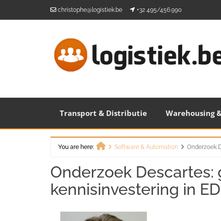
Skip
christophe@logistiek.be
+32 495/456.990
to
content
Transport & Distributie
Warehousing &
You are here:
Software & Automation
Onderzoek De
Home
Onderzoek Descartes: 
kennisinvestering in ED