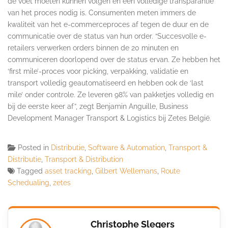
de voet moeten kunnen volgen en een volledige transparantie
van het proces nodig is. Consumenten meten immers de
kwaliteit van het e-commerceproces af tegen de duur en de
communicatie over de status van hun order. “Succesvolle e-
retailers verwerken orders binnen de 20 minuten en
communiceren doorlopend over de status ervan. Ze hebben het
‘first mile’-proces voor picking, verpakking, validatie en
transport volledig geautomatiseerd en hebben ook de ‘last
mile’ onder controle. Ze leveren 98% van pakketjes volledig en
bij de eerste keer af”, zegt Benjamin Anguille, Business
Development Manager Transport & Logistics bij Zetes België.
Posted in
Distributie
,
Software & Automation
,
Transport &
Distributie
,
Transport & Distribution
Tagged
asset tracking
,
Gilbert Wellemans
,
Route
Schedualing
,
zetes
Christophe Slegers