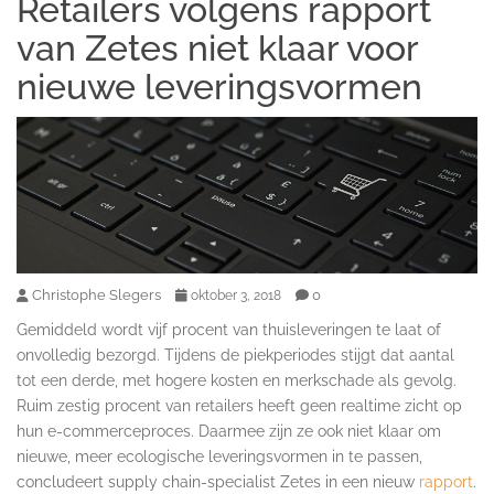
Retailers volgens rapport
van Zetes niet klaar voor
nieuwe leveringsvormen
Christophe Slegers
0
oktober 3, 2018
Gemiddeld wordt vijf procent van thuisleveringen te laat of
onvolledig bezorgd. Tijdens de piekperiodes stijgt dat aantal
tot een derde, met hogere kosten en merkschade als gevolg.
Ruim zestig procent van retailers heeft geen realtime zicht op
hun e-commerceproces. Daarmee zijn ze ook niet klaar om
nieuwe, meer ecologische leveringsvormen in te passen,
concludeert supply chain-specialist Zetes in een nieuw
rapport
.