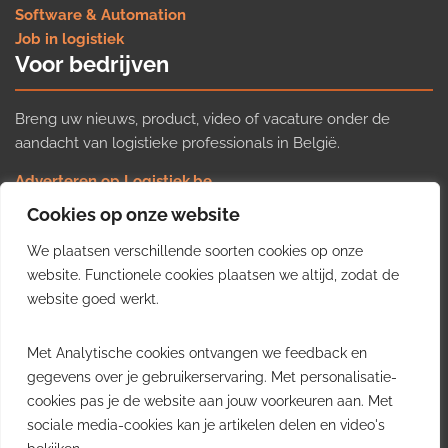
Software & Automation
Job in logistiek
Voor bedrijven
Breng uw nieuws, product, video of vacature onder de
aandacht van logistieke professionals in België.
Adverteren op Logistiek.be
Nieuws insturen
Cookies op onze website
Uw video op Logistiek.TV
We plaatsen verschillende soorten cookies op onze
Job plaatsen
Gratis wekelijkse update
website. Functionele cookies plaatsen we altijd, zodat de
website goed werkt.
Ontvang elke week het belangrijkste nieuws, trends en
Met Analytische cookies ontvangen we feedback en
inzichten uit de Belgische logistieke sector in uw inbox.
gegevens over je gebruikerservaring. Met personalisatie-
cookies pas je de website aan jouw voorkeuren aan. Met
Ontvang je gratis
sociale media-cookies kan je artikelen delen en video's
wekelijkse update