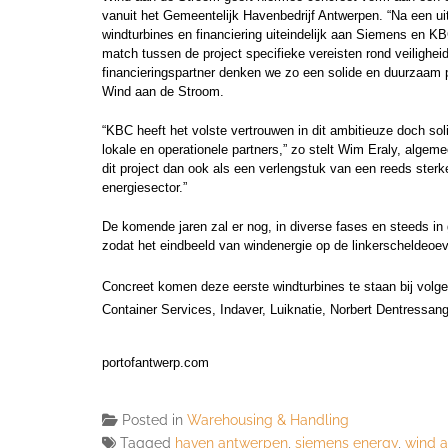
vanuit het Gemeentelijk Havenbedrijf Antwerpen. “Na een ui
windturbines en financiering uiteindelijk aan Siemens en 
match tussen de project specifieke vereisten rond veilighe
financieringspartner denken we zo een solide en duurzaam
Wind aan de Stroom.
“KBC heeft het volste vertrouwen in dit ambitieuze doch sol
lokale en operationele partners,” zo stelt Wim Eraly, alge
dit project dan ook als een verlengstuk van een reeds ster
energiesector.”
De komende jaren zal er nog, in diverse fases en steeds in
zodat het eindbeeld van windenergie op de linkerscheldeo
Concreet komen deze eerste windturbines te staan bij volg
Container Services, Indaver, Luiknatie, Norbert Dentressan
portofantwerp.com
Posted in
Warehousing & Handling
Tagged
haven antwerpen
,
siemens energy
,
wind 