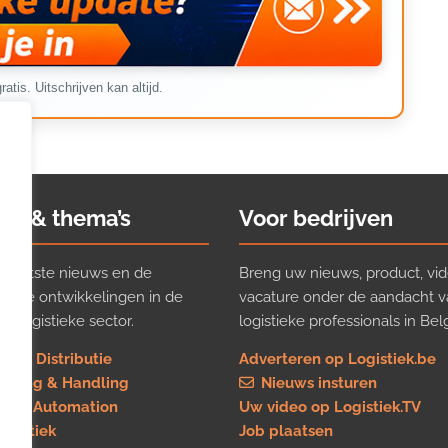
ratis. Uitschrijven kan altijd.
ws & thema’s
Voor bedrijven
t laatste nieuws en de
Breng uw nieuws, product, vid
ijkste ontwikkelingen in de
vacature onder de aandacht 
e logistieke sector.
logistieke professionals in Belg
rt & Distributie
Adverteren op Logistiek.be
using & Handling
Nieuws insturen
re & Automation
Uw video op Logistiek.TV
logistiek
Job plaatsen