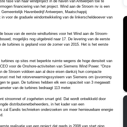
te fase van haar windproject in de haven van Antwerpen toe te
mogen financiering van het project. Wind aan de Stroom nv is een
t Gemeentelijk Havenbedrijf Antwerpen, Maatschappij
in voor de graduele windontwikkeling van de linkerscheldeoever van
de bouw van de eerste windturbines voor het Wind aan de Stroom-
ebouwd, mogelijks nog uitgebreid naar 17. De levering van de eerste
n de turbines is gepland voor de zomer van 2015. Het is het eerste
an turbines op sites met beperkte ruimte wegens de hoge densiteit van
rd, CEO voor de Onshore-activiteiten van Siemens Wind Power. “Onze
an de Stroom voldoen aan al deze eisen dankzij hun compacte
tgerust met het rotorverwarmingssysteem van Siemens om ijsvorming
gen te gaan. De turbines hebben elk een capaciteit van 3 megawatt
ameter van de turbines bedraagt 113 meter.
ent stroomnet of zogeheten smart grid. Dat wordt ontwikkeld door
de distributienetbeheerders, in het kader van een
nes zal Eandis technieken onderzoeken om meer hernieuwbare energie
jd.
ste realisatie van een project dat reeds in 2008 van start ging