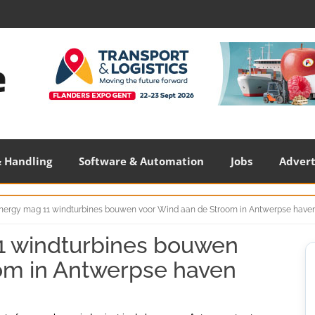
 Handling
Software & Automation
Jobs
Adver
nergy mag 11 windturbines bouwen voor Wind aan de Stroom in Antwerpse have
1 windturbines bouwen
S
S
om in Antwerpse haven