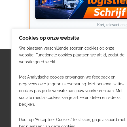
Kort, relevant en g
Cookies op onze website
We plaatsen verschillende soorten cookies op onze
website. Functionele cookies plaatsen we altijd, zodat de
Logistiek.be
Nieu
website goed werkt.
Logistiek.be brengt dagelijks nieuws,
Volg he
Met Analytische cookies ontvangen we feedback en
trends en praktijkverhalen over
belangr
gegevens over je gebruikerservaring. Met personalisatie-
transport, warehousing, supply chain
Belgisch
cookies pas je de website aan jouw voorkeuren aan. Met
en automatisering in België.
sociale media-cookies kan je artikelen delen en video's
Transpo
bekijken.
Voor logistieke professionals,
Wareho
beslissers en bedrijven die de sector
Softwa
Door op "Accepteer Cookies" te klikken, ga je akkoord met
willen volgen.
Job in 
het plaatsen van deze cookies.