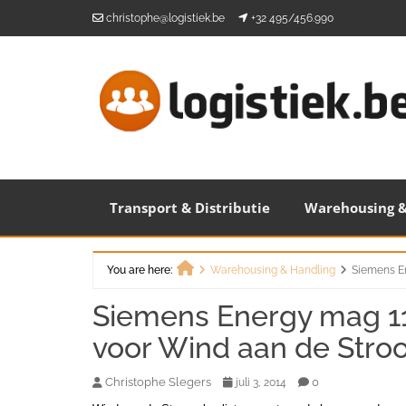
Skip
christophe@logistiek.be
+32 495/456.990
to
content
Transport & Distributie
Warehousing &
You are here:
Warehousing & Handling
Siemens E
Home
Siemens Energy mag 1
voor Wind aan de Stro
Christophe Slegers
0
juli 3, 2014