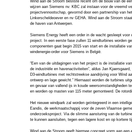
Wind aan de Stroom besliste recent om de bouw van de eers
wijzen aan Siemens nv. KBC zal instaan voor de vreemd ver
projectvennootschap, gevormd door een partnership van he
Linkerscheldeoever en nv GEHA. Wind aan de Stroom staat 
de haven van Antwerpen.
Siemens Energy heeft een order in de wacht gesleept voor 
project. In een eerste fase zullen 11 windturbines worden g
componenten gaat begin 2015 van start en de installatie va
windenergie-order voor Siemens in België.
“Een van de uitdagingen van het project is de installatie v
de industriële en havenactiviteiten”, aldus Jan Kjaersgaa
D3-windturbines met rechtstreekse aandrijving voor Wind a
ontwerp en lage gewicht.” Hiernaast worden de turbines ui
en gevaar van vallend ijs in koude weersomstandigheden te
en worden op masten van 115 meter gemonteerd. De rotordi
Het nieuwe windpark zal worden geïntegreerd in een intellig
Eandis, de werkmaatschappij voor de zeven Vlaamse gemeng
onderzoeksproject. Via de slimme aansturing van de turbi
te kunnen aansluiten, tegen een lagere kost en op kortere ti
Wind aan de Stroom geeft hiermee concreet vorm aan een eer