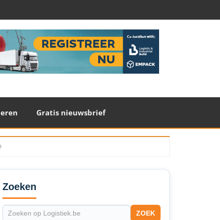
teren
Gratis nieuwsbrief
n
econdary
idebar
Zoeken
ZOEK