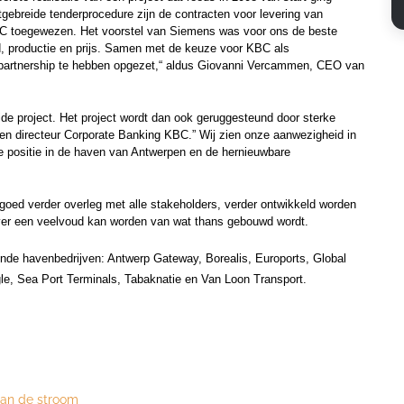
tgebreide tenderprocedure zijn de contracten voor levering van
KBC toegewezen. Het voorstel van Siemens was voor ons de beste
id, productie en prijs. Samen met de keuze voor KBC als
 partnership te hebben opgezet,“ aldus Giovanni Vercammen, CEO van
ide project. Het project wordt dan ook geruggesteund door sterke
meen directeur Corporate Banking KBC.” Wij zien onze aanwezigheid in
ke positie in de haven van Antwerpen en de hernieuwbare
 goed verder overleg met alle stakeholders, verder ontwikkeld worden
ever een veelvoud kan worden van wat thans gebouwd wordt.
ende havenbedrijven: Antwerp Gateway, Borealis, Euroports, Global
gle, Sea Port Terminals, Tabaknatie en Van Loon Transport.
aan de stroom