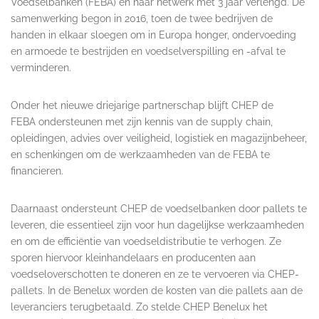
Voedselbanken (FEBA) en haar netwerk met 3 jaar verlengd. De
samenwerking begon in 2016, toen de twee bedrijven de
handen in elkaar sloegen om in Europa honger, ondervoeding
en armoede te bestrijden en voedselverspilling en -afval te
verminderen.
Onder het nieuwe driejarige partnerschap blijft CHEP de
FEBA ondersteunen met zijn kennis van de supply chain,
opleidingen, advies over veiligheid, logistiek en magazijnbeheer,
en schenkingen om de werkzaamheden van de FEBA te
financieren.
Daarnaast ondersteunt CHEP de voedselbanken door pallets te
leveren, die essentieel zijn voor hun dagelijkse werkzaamheden
en om de efficiëntie van voedseldistributie te verhogen. Ze
sporen hiervoor kleinhandelaars en producenten aan
voedseloverschotten te doneren en ze te vervoeren via CHEP-
pallets. In de Benelux worden de kosten van die pallets aan de
leveranciers terugbetaald. Zo stelde CHEP Benelux het