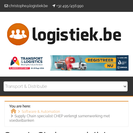
Skip
christophe@logistiek.be
+32 495/456.990
to
content
You are here:
Software & Automation
Supply Chain specialist CHEP verlengt samenwerking met
Home
voedselbanken