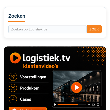
Secondary
Sidebar
Zoeken
ZOEK