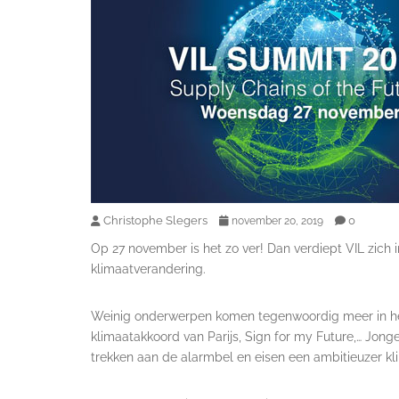
Christophe Slegers
0
november 20, 2019
Op 27 november is het zo ver! Dan verdiept VIL zich
klimaatverandering.
Weinig onderwerpen komen tegenwoordig meer in het
klimaatakkoord van Parijs, Sign for my Future,… Jo
trekken aan de alarmbel en eisen een ambitieuzer kl