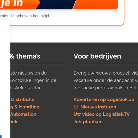
ratis. Uitschrijven kan altijd.
ws & thema’s
Voor bedrijven
t laatste nieuws en de
Breng uw nieuws, product, vid
ijkste ontwikkelingen in de
vacature onder de aandacht 
e logistieke sector.
logistieke professionals in Belg
rt & Distributie
Adverteren op Logistiek.be
using & Handling
Nieuws insturen
re & Automation
Uw video op Logistiek.TV
logistiek
Job plaatsen