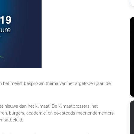
 in het meest besproken thema van het afgelopen jaar: de
 nieuws dan het klimaat. De klimaatbrossers, het
ngeren, burgers, academici en ook steeds meer ondernemers
imaatbeleid.