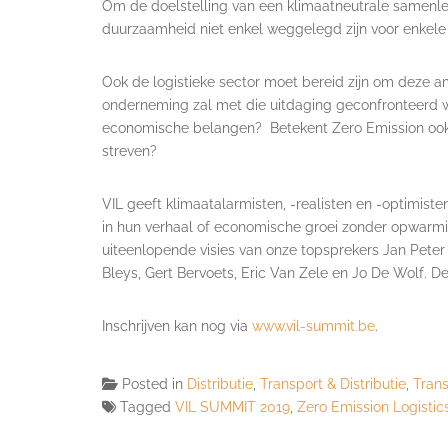
Om de doelstelling van een klimaatneutrale samenlev
duurzaamheid niet enkel weggelegd zijn voor enkele 
Ook de logistieke sector moet bereid zijn om deze am
onderneming zal met die uitdaging geconfronteerd 
economische belangen? Betekent Zero Emission ook Z
streven?
VIL geeft klimaatalarmisten, -realisten en -optim
in hun verhaal of economische groei zonder opwarm
uiteenlopende visies van onze topsprekers Jan Peter
Bleys, Gert Bervoets, Eric Van Zele en Jo De Wolf. D
Inschrijven kan nog via
www.vil-summit.be
.
Posted in
Distributie
,
Transport & Distributie
,
Trans
Tagged
VIL SUMMIT 2019
,
Zero Emission Logistic