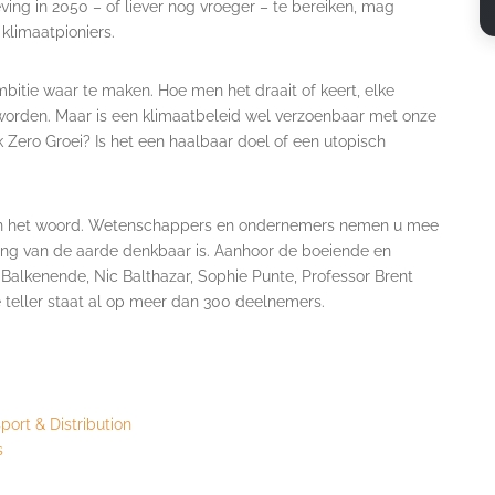
ing in 2050 – of liever nog vroeger – te bereiken, mag
klimaatpioniers.
bitie waar te maken. Hoe men het draait of keert, elke
worden. Maar is een klimaatbeleid wel verzoenbaar met onze
ero Groei? Is het een haalbaar doel of een utopisch
isten het woord. Wetenschappers en ondernemers nemen u mee
ing van de aarde denkbaar is. Aanhoor de boeiende en
 Balkenende, Nic Balthazar, Sophie Punte, Professor Brent
e teller staat al op meer dan 300 deelnemers.
port & Distribution
s