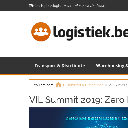
Skip
christophe@logistiek.be
+32 495/456.990
to
content
Transport & Distributie
Warehousing &
You are here:
Transport & Distribution
VIL Summit 
Home
VIL Summit 2019: Zero 