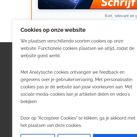
Kort, relevant en g
Cookies op onze website
We plaatsen verschillende soorten cookies op onze
website. Functionele cookies plaatsen we altijd, zodat de
Logistiek.be
Nieu
website goed werkt.
Logistiek.be brengt dagelijks nieuws,
Volg he
Met Analytische cookies ontvangen we feedback en
trends en praktijkverhalen over
belangr
gegevens over je gebruikerservaring. Met personalisatie-
transport, warehousing, supply chain
Belgisch
cookies pas je de website aan jouw voorkeuren aan. Met
en automatisering in België.
sociale media-cookies kan je artikelen delen en video's
Transpo
bekijken.
Voor logistieke professionals,
Wareho
beslissers en bedrijven die de sector
Softwa
Door op "Accepteer Cookies" te klikken, ga je akkoord met
willen volgen.
Job in 
het plaatsen van deze cookies.
Contact
·
Adverteren