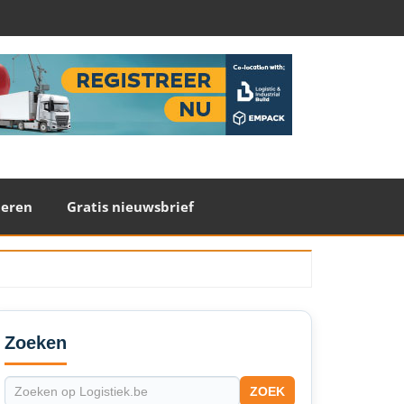
teren
Gratis nieuwsbrief
econdary
idebar
Zoeken
ZOEK