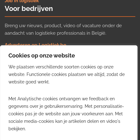
Job in logistiek
Voor bedrijven
Breng uw nieuws, product, video of vacature onder de
aandacht van logistieke professionals in België.
Adverteren op Logistiek.be
Nieuws insturen
Cookies op onze website
Uw video op Logistiek.TV
We plaatsen verschillende soorten cookies op onze
Job plaatsen
Gratis wekelijkse update
website. Functionele cookies plaatsen we altijd, zodat de
website goed werkt.
Ontvang elke week het belangrijkste nieuws, trends en
Met Analytische cookies ontvangen we feedback en
inzichten uit de Belgische logistieke sector in uw inbox.
gegevens over je gebruikerservaring. Met personalisatie-
cookies pas je de website aan jouw voorkeuren aan. Met
Ontvang je gratis
sociale media-cookies kan je artikelen delen en video's
wekelijkse update
bekijken.
Gratis. Eén e-mail per week.