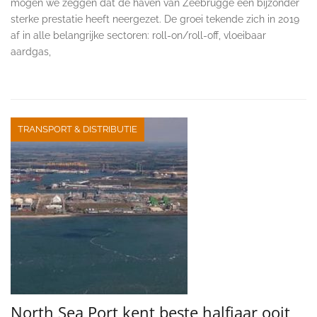
mogen we zeggen dat de haven van Zeebrugge een bijzonder
sterke prestatie heeft neergezet. De groei tekende zich in 2019
af in alle belangrijke sectoren: roll-on/roll-off, vloeibaar
aardgas,
TRANSPORT & DISTRIBUTIE
North Sea Port kent beste halfjaar ooit