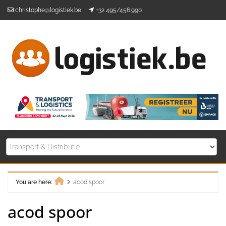
Skip
christophe@logistiek.be
+32 495/456.990
to
content
You are here:
acod spoor
Home
acod spoor