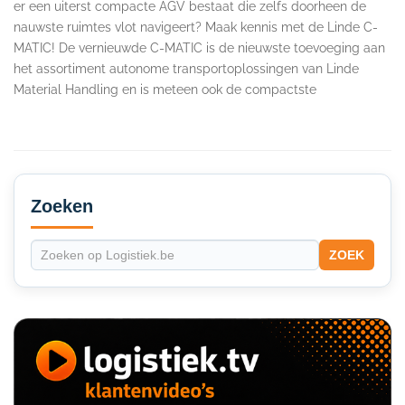
er een uiterst compacte AGV bestaat die zelfs doorheen de
nauwste ruimtes vlot navigeert? Maak kennis met de Linde C-
MATIC! De vernieuwde C-MATIC is de nieuwste toevoeging aan
het assortiment autonome transportoplossingen van Linde
Material Handling en is meteen ook de compactste
Secondary
Sidebar
Zoeken
ZOEK