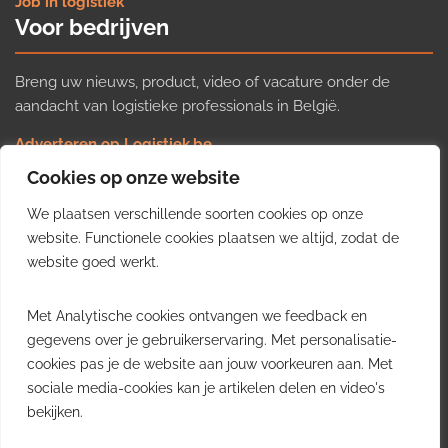
Job in logistiek
Voor bedrijven
Breng uw nieuws, product, video of vacature onder de
aandacht van logistieke professionals in België.
Adverteren op Logistiek.be
Nieuws insturen
Cookies op onze website
Uw video op Logistiek.TV
We plaatsen verschillende soorten cookies op onze
Job plaatsen
Gratis wekelijkse update
website. Functionele cookies plaatsen we altijd, zodat de
website goed werkt.
Ontvang elke week het belangrijkste nieuws, trends en
Met Analytische cookies ontvangen we feedback en
inzichten uit de Belgische logistieke sector in uw inbox.
gegevens over je gebruikerservaring. Met personalisatie-
cookies pas je de website aan jouw voorkeuren aan. Met
Ontvang je gratis
sociale media-cookies kan je artikelen delen en video's
wekelijkse update
bekijken.
Gratis. Eén e-mail per week.