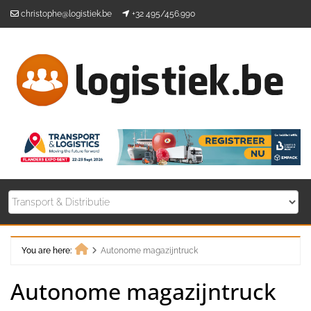
Skip
christophe@logistiek.be
+32 495/456.990
to
content
You are here:
Autonome magazijntruck
Home
Autonome magazijntruck