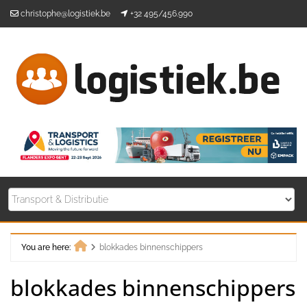
Skip
christophe@logistiek.be
+32 495/456.990
to
content
You are here:
blokkades binnenschippers
Home
blokkades binnenschippers