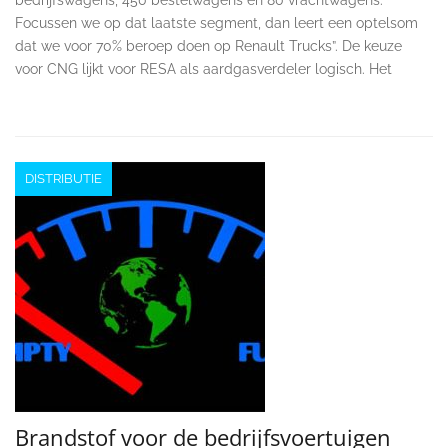
Focussen we op dat laatste segment, dan leert een optelsom
dat we voor 70% beroep doen op Renault Trucks”. De keuze
voor CNG lijkt voor RESA als aardgasverdeler logisch. Het
DISTRIBUTIE
Brandstof voor de bedrijfsvoertuigen