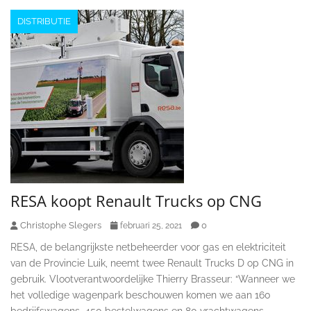
DISTRIBUTIE
RESA koopt Renault Trucks op CNG
Christophe Slegers
0
februari 25, 2021
RESA, de belangrijkste netbeheerder voor gas en elektriciteit
van de Provincie Luik, neemt twee Renault Trucks D op CNG in
gebruik. Vlootverantwoordelijke Thierry Brasseur: “Wanneer we
het volledige wagenpark beschouwen komen we aan 160
bedrijfswagens, 450 bestelwagens en 80 vrachtwagens.