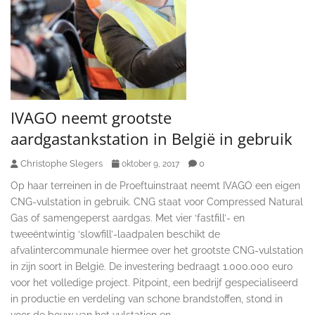
IVAGO neemt grootste
aardgastankstation in België in gebruik
Christophe Slegers
0
oktober 9, 2017
Op haar terreinen in de Proeftuinstraat neemt IVAGO een eigen
CNG-vulstation in gebruik. CNG staat voor Compressed Natural
Gas of samengeperst aardgas. Met vier ‘fastfill’- en
tweeëntwintig ‘slowfill’-laadpalen beschikt de
afvalintercommunale hiermee over het grootste CNG-vulstation
in zijn soort in België. De investering bedraagt 1.000.000 euro
voor het volledige project. Pitpoint, een bedrijf gespecialiseerd
in productie en verdeling van schone brandstoffen, stond in
voor de bouw van het vulstation en