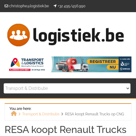
Skip
christophe@logistiek.be
+32 495/456.990
to
content
You are here:
Transport & Distributie
RESA koopt Renault Trucks op CNG
Home
RESA koopt Renault Trucks