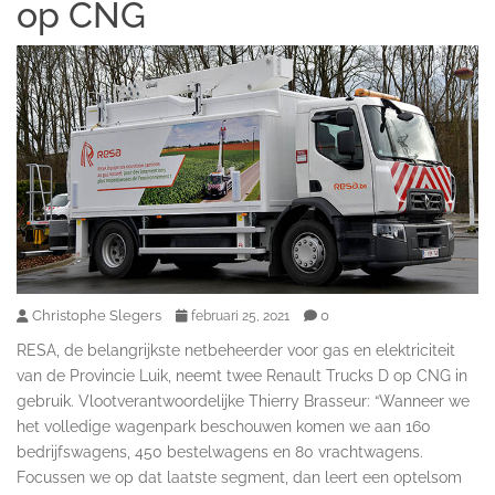
op CNG
Christophe Slegers
0
februari 25, 2021
RESA, de belangrijkste netbeheerder voor gas en elektriciteit
van de Provincie Luik, neemt twee Renault Trucks D op CNG in
gebruik. Vlootverantwoordelijke Thierry Brasseur: “Wanneer we
het volledige wagenpark beschouwen komen we aan 160
bedrijfswagens, 450 bestelwagens en 80 vrachtwagens.
Focussen we op dat laatste segment, dan leert een optelsom