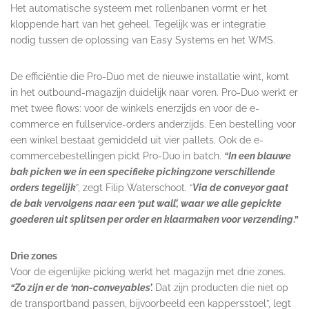
Het automatische systeem met rollenbanen vormt er het
kloppende hart van het geheel. Tegelijk was er integratie
nodig tussen de oplossing van Easy Systems en het WMS.
De efficiëntie die Pro-Duo met de nieuwe installatie wint, komt
in het outbound-magazijn duidelijk naar voren. Pro-Duo werkt er
met twee flows: voor de winkels enerzijds en voor de e-
commerce en fullservice-orders anderzijds.
Een bestelling voor
een winkel bestaat gemiddeld uit vier pallets. Ook de e-
commercebestellingen pickt Pro-Duo in batch.
“In een blauwe
bak picken we in een specifieke pickingzone verschillende
orders tegelijk
”, zegt Filip Waterschoot. “
Via de conveyor gaat
de bak vervolgens naar een ‘put wall’, waar we alle gepickte
goederen uit splitsen per order en klaarmaken voor verzending
.”
Drie zones
Voor de eigenlijke picking werkt het magazijn met drie zones.
“Zo zijn er de ‘non-conveyables’.
Dat zijn producten die niet op
de transportband passen, bijvoorbeeld een kappersstoel”, legt