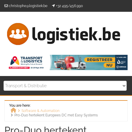
Skip
christophe@logistiek.be
+32 495/456.990
to
content
You are here:
Software & Automation
Pro-Duo hertekent Europees DC met Easy Systems
Home
Pro-Duo hertekent