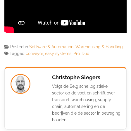
Posted in
Software & Automation
,
Warehousing & Handling
Tagged
conveyor
,
easy systems
,
Pro-Duo
Christophe Slegers
Volgt de Belgische logistieke
sector op de voet en schrijft over
transport, warehousing, supply
chain, automatisering en de
bedrijven die de sector in beweging
houden.