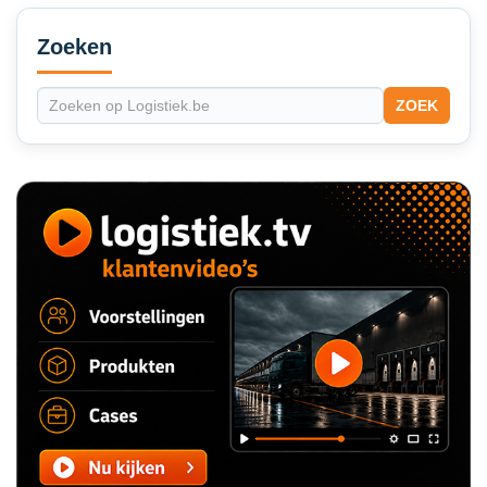
Secondary
Sidebar
Zoeken
ZOEK