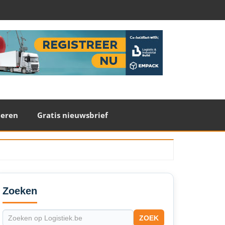
teren
Gratis nieuwsbrief
econdary
idebar
Zoeken
ZOEK