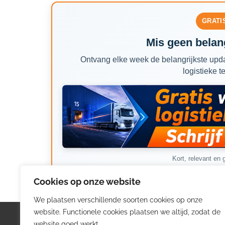
GRATI
Mis geen belang
Ontvang elke week de belangrijkste upda
logistieke t
Kort, relevant en g
Cookies op onze website
We plaatsen verschillende soorten cookies op onze
website. Functionele cookies plaatsen we altijd, zodat de
Logistiek.be
Nieu
website goed werkt.