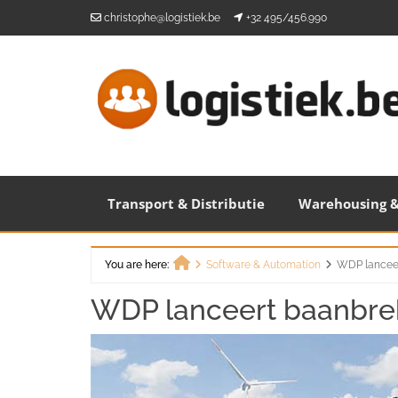
Skip
christophe@logistiek.be
+32 495/456.990
to
content
Transport & Distributie
Warehousing &
You are here:
Software & Automation
WDP lanceer
Home
WDP lanceert baanbre