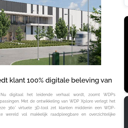
edt klant 100% digitale beleving van
s… Nu digitaal het leidende verhaal wordt, zoomt WDP’s
oepassingen. Met de ontwikkeling van WDP Xplore verlegt het
eze 360° virtuele 3D-tool zet klanten middenin een WDP-
 wereld vol makkelijk raadpleegbare en overzichtelijke