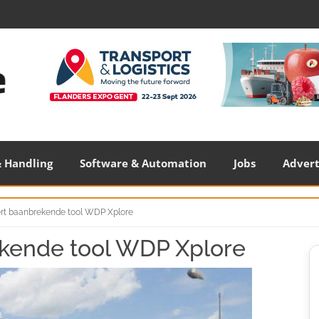
 Handling
Software & Automation
Jobs
Adver
t baanbrekende tool WDP Xplore
kende tool WDP Xplore
S
S