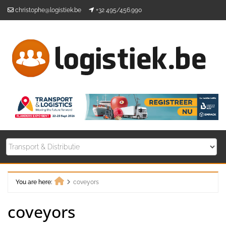
Skip
christophe@logistiek.be
+32 495/456.990
to
content
You are here:
coveyors
Home
coveyors