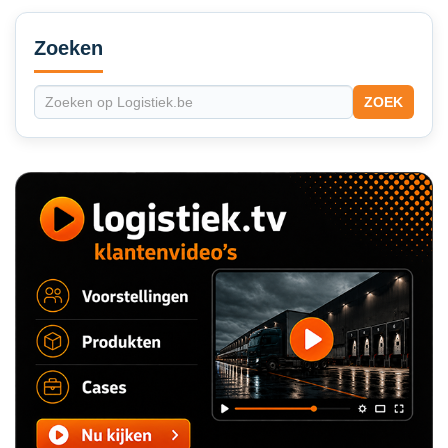
Secondary
Sidebar
Zoeken
ZOEK