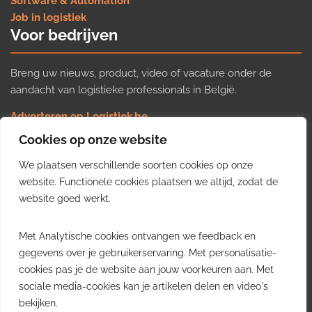
Software & Automation
Job in logistiek
Voor bedrijven
Breng uw nieuws, product, video of vacature onder de
aandacht van logistieke professionals in België.
Adverteren op Logistiek.be
Nieuws insturen
Cookies op onze website
Uw video op Logistiek.TV
We plaatsen verschillende soorten cookies op onze
Job plaatsen
Gratis wekelijkse update
website. Functionele cookies plaatsen we altijd, zodat de
website goed werkt.
Ontvang elke week het belangrijkste nieuws, trends en
Met Analytische cookies ontvangen we feedback en
inzichten uit de Belgische logistieke sector in uw inbox.
gegevens over je gebruikerservaring. Met personalisatie-
cookies pas je de website aan jouw voorkeuren aan. Met
Ontvang je gratis
sociale media-cookies kan je artikelen delen en video's
wekelijkse update
bekijken.