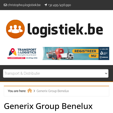
Skip
christophe@logistiek.be
+32 495/456.990
to
content
You are here:
Generix Group Benelux
Home
Generix Group Benelux