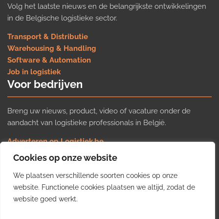
Volg het laatste nieuws en de belangrijkste ontwikkelingen
in de Belgische logistieke sector.
Transport & Distributie
Warehousing & Handling
Software & Automation
Job in logistiek
Voor bedrijven
Breng uw nieuws, product, video of vacature onder de
aandacht van logistieke professionals in België.
Adverteren op Logistiek.be
Nieuws insturen
Cookies op onze website
Uw video op Logistiek.TV
We plaatsen verschillende soorten cookies op onze
Job plaatsen
Gratis wekelijkse update
website. Functionele cookies plaatsen we altijd, zodat de
website goed werkt.
Ontvang elke week het belangrijkste nieuws, trends en