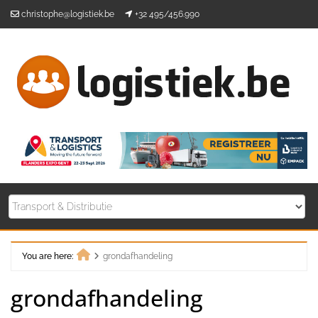
Skip
christophe@logistiek.be
+32 495/456.990
to
content
You are here:
grondafhandeling
Home
grondafhandeling