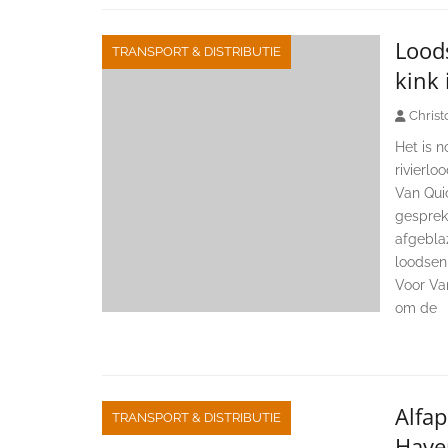
Lood
TRANSPORT & DISTRIBUTIE
kink 
Christ
Het is 
rivierlo
Van Qui
gesprekk
afgebla
loodsen
Voor Va
om de
Alfa
TRANSPORT & DISTRIBUTIE
Have