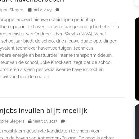
ophe Slegers
mei 2, 2023
brugge lanceert nieuwe opleidingen gericht op
tberoepen in de haven, zo werd aangekondigd in het bijzijn
ams minister van Onderwijs Ben Weyts (N-VA). Vanaf
 schooljaar biedt de school drie nieuwe duale opleidingen
yvalent technieker havenvoertuigen, technicus
wbare energie en bestuurder interne transportmiddelen.
teur van de school, Joke Knockaert, zegt dat de school
 profileren als een gespecialiseerde havenschool en
n wil voorbereiden op de
jobs invullen blijft moeilijk
ophe Slegers
maart 23, 2023
ft moeilijk om geschikte kandidaten te vinden voor
es in de haven van Antwerpen-Brugge. De nood is echter