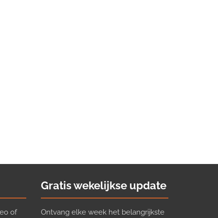
Gratis wekelijkse update
eo of
Ontvang elke week het belangrijkste