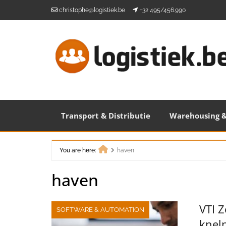
Skip
christophe@logistiek.be
+32 495/456.990
to
content
Transport & Distributie
Warehousing &
You are here:
haven
Home
haven
VTI Z
SOFTWARE & AUTOMATION
knel