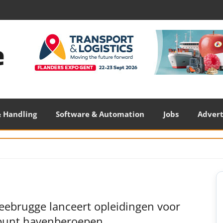
 Handling
Software & Automation
Jobs
Adver
S
S
eebrugge lanceert opleidingen voor
punt havenberoepen