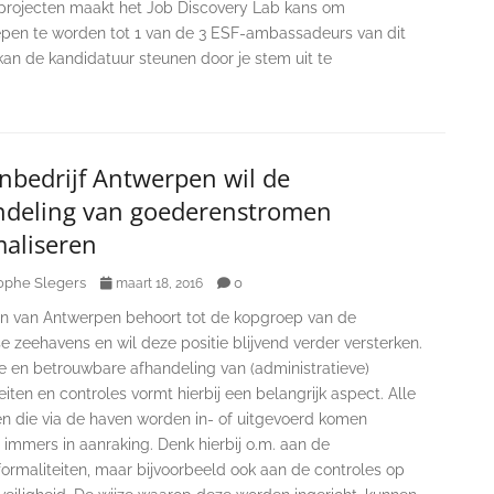
projecten maakt het Job Discovery Lab kans om
epen te worden tot 1 van de 3 ESF-ambassadeurs van dit
 kan de kandidatuur steunen door je stem uit te
nbedrijf Antwerpen wil de
ndeling van goederenstromen
maliseren
ophe Slegers
0
maart 18, 2016
n van Antwerpen behoort tot de kopgroep van de
 zeehavens en wil deze positie blijvend verder versterken.
te en betrouwbare afhandeling van (administratieve)
eiten en controles vormt hierbij een belangrijk aspect. Alle
n die via de haven worden in- of uitgevoerd komen
immers in aanraking. Denk hierbij o.m. aan de
ormaliteiten, maar bijvoorbeeld ook aan de controles op