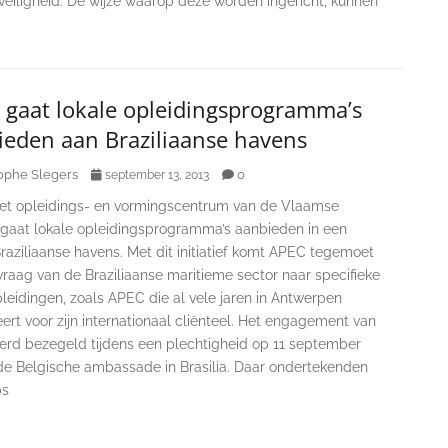
veiligheid. De wijze waarop deze worden ingericht, kunnen
 gaat lokale opleidingsprogramma’s
ieden aan Braziliaanse havens
ophe Slegers
0
september 13, 2013
et opleidings- en vormingscentrum van de Vlaamse
 gaat lokale opleidingsprogramma’s aanbieden in een
raziliaanse havens. Met dit initiatief komt APEC tegemoet
raag van de Braziliaanse maritieme sector naar specifieke
leidingen, zoals APEC die al vele jaren in Antwerpen
ert voor zijn internationaal cliënteel. Het engagement van
rd bezegeld tijdens een plechtigheid op 11 september
 de Belgische ambassade in Brasilia. Daar ondertekenden
ps