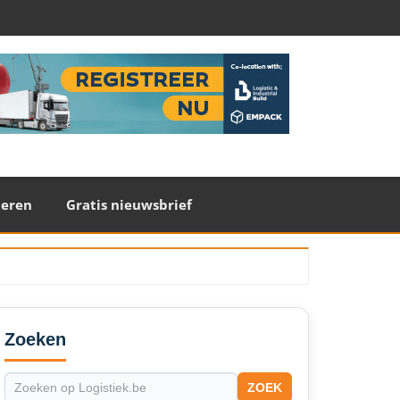
teren
Gratis nieuwsbrief
econdary
idebar
Zoeken
ZOEK