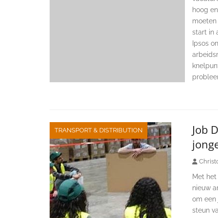
hoog en 
moeten 
start in
Ipsos on
arbeids
knelpun
proble
Job D
TRANSPORT & DISTRIBUTION
jong
Christ
Met het
nieuw a
om een j
steun v