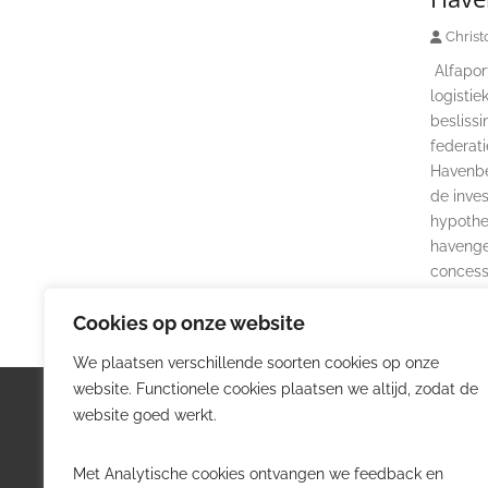
Christ
Alfapor
logistie
beslissi
federati
Havenbe
de inves
hypothe
havenge
concess
Cookies op onze website
We plaatsen verschillende soorten cookies op onze
website. Functionele cookies plaatsen we altijd, zodat de
Logistiek.be
Nieu
website goed werkt.
Logistiek.be brengt dagelijks nieuws,
Volg he
Met Analytische cookies ontvangen we feedback en