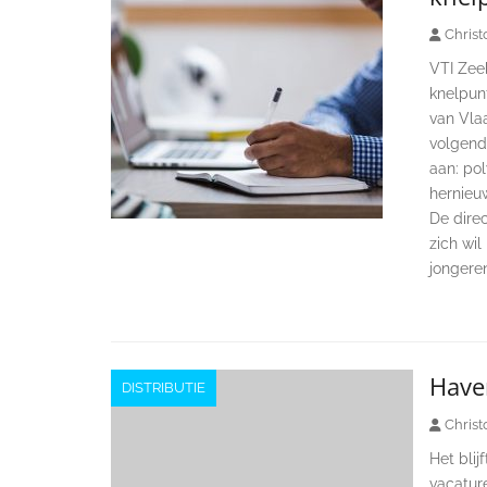
Christ
VTI Zee
knelpun
van Vla
volgend
aan: pol
hernieu
De direc
zich wil
jongere
Haven
DISTRIBUTIE
Christ
Het blij
vacatur