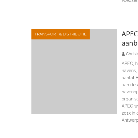
voedsel
APEC
TRANSPORT & DISTRIBUTIE
aanb
Christ
APEC, h
havens,
aantal B
aan de v
havenop
organise
APEC we
2013 in
Antwer