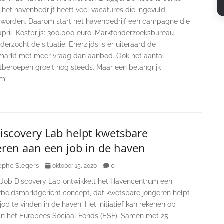
het havenbedrijf heeft veel vacatures die ingevuld
worden. Daarom start het havenbedrijf een campagne die
 april. Kostprijs: 300.000 euro. Marktonderzoeksbureau
derzocht de situatie. Enerzijds is er uiteraard de
markt met meer vraag dan aanbod. Ook het aantal
tberoepen groeit nog steeds. Maar een belangrijk
em
iscovery Lab helpt kwetsbare
eren aan een job in de haven
ophe Slegers
0
oktober 15, 2020
 Job Discovery Lab ontwikkelt het Havencentrum een
rbeidsmarktgericht concept, dat kwetsbare jongeren helpt
ob te vinden in de haven. Het initiatief kan rekenen op
an het Europees Sociaal Fonds (ESF). Samen met 25