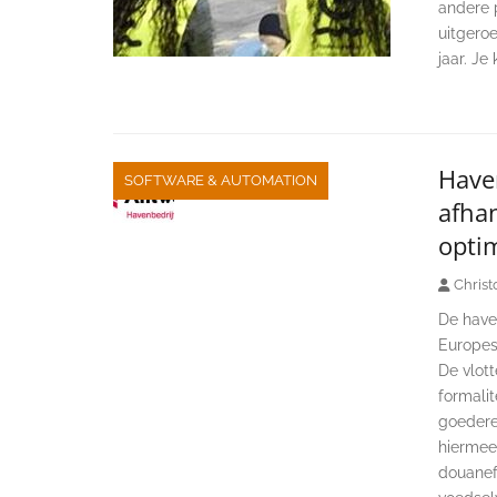
andere 
uitgero
jaar. Je
Have
SOFTWARE & AUTOMATION
afha
opti
Christ
De have
Europese
De vlot
formalit
goedere
hiermee 
douanef