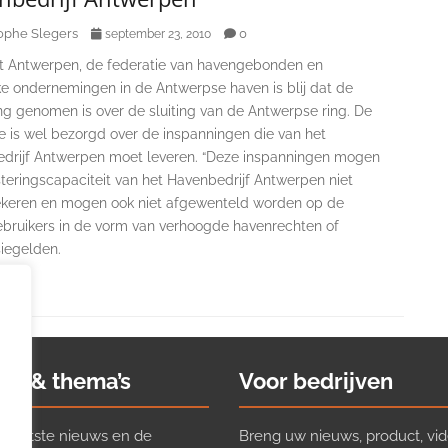
ophe Slegers
0
september 23, 2010
t Antwerpen, de federatie van havengebonden en
ke ondernemingen in de Antwerpse haven is blij dat de
ng genomen is over de sluiting van de Antwerpse ring. De
e is wel bezorgd over de inspanningen die van het
drijf Antwerpen moet leveren. “Deze inspanningen mogen
teringscapaciteit van het Havenbedrijf Antwerpen niet
keren en mogen ook niet afgewenteld worden op de
bruikers in de vorm van verhoogde havenrechten of
iegelden.
ws & thema’s
Voor bedrijven
t laatste nieuws en de
Breng uw nieuws, product, vid