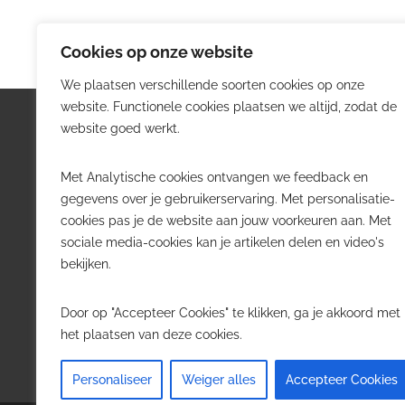
Cookies op onze website
We plaatsen verschillende soorten cookies op onze
website. Functionele cookies plaatsen we altijd, zodat de
Logistiek.be
Nieu
website goed werkt.
Logistiek.be brengt dagelijks nieuws,
Volg he
Met Analytische cookies ontvangen we feedback en
trends en praktijkverhalen over
belangr
gegevens over je gebruikerservaring. Met personalisatie-
transport, warehousing, supply chain
Belgisch
cookies pas je de website aan jouw voorkeuren aan. Met
en automatisering in België.
sociale media-cookies kan je artikelen delen en video's
Transpo
bekijken.
Voor logistieke professionals,
Wareho
beslissers en bedrijven die de sector
Softwa
Door op "Accepteer Cookies" te klikken, ga je akkoord met
willen volgen.
Job in 
het plaatsen van deze cookies.
Contact
·
Adverteren
Personaliseer
Weiger alles
Accepteer Cookies