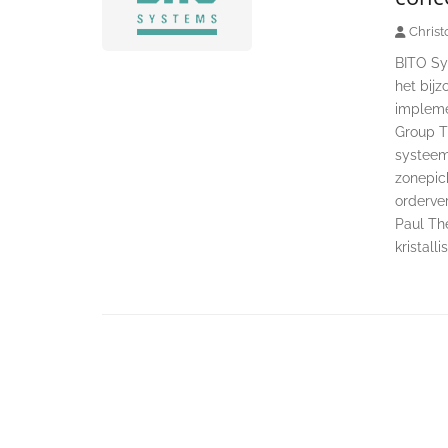
Christ
BITO Sy
het bij
implemen
Group T
systeem.
zonepic
orderve
Paul Th
kristall