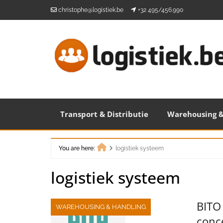
Skip
christophe@logistiek.be
+32 495/456.990
to
content
Transport & Distributie
Warehousing &
You are here:
logistiek systeem
Home
logistiek systeem
BITO
WAREHOUSING & HANDLING
conce