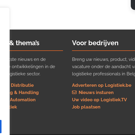
ws & thema’s
Voor bedrijven
t laatste nieuws en de
Breng uw nieuws, product, vid
ijkste ontwikkelingen in de
vacature onder de aandacht 
e logistieke sector.
logistieke professionals in Belg
rt & Distributie
Adverteren op Logistiek.be
using & Handling
Nieuws insturen
re & Automation
Uw video op Logistiek.TV
logistiek
Job plaatsen