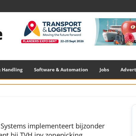
 Handling
Software & Automation
Jobs
Adver
S
S
 Systems implementeert bijzonder
pt bij TVH ipv zonepicking