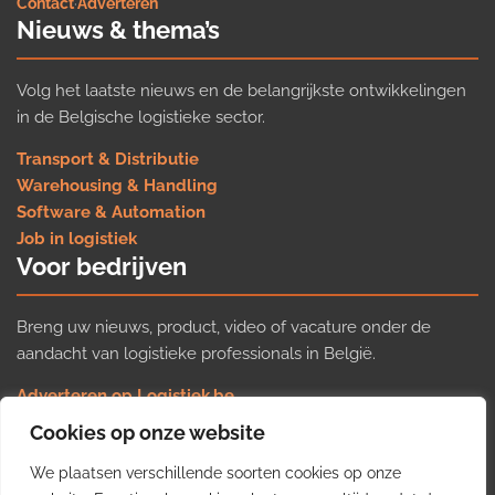
Contact
·
Adverteren
Nieuws & thema’s
Volg het laatste nieuws en de belangrijkste ontwikkelingen
in de Belgische logistieke sector.
Transport & Distributie
Warehousing & Handling
Software & Automation
Job in logistiek
Voor bedrijven
Breng uw nieuws, product, video of vacature onder de
aandacht van logistieke professionals in België.
Adverteren op Logistiek.be
Nieuws insturen
Cookies op onze website
Uw video op Logistiek.TV
We plaatsen verschillende soorten cookies op onze
Job plaatsen