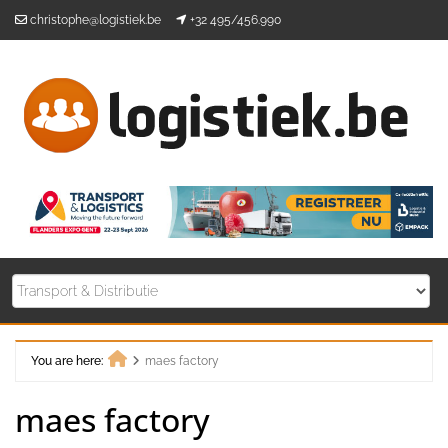
Skip
christophe@logistiek.be
+32 495/456.990
to
content
You are here:
maes factory
Home
maes factory