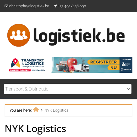
Skip
christophe@logistiek.be
+32 495/456.990
to
content
You are here:
NYK Logistics
Home
NYK Logistics