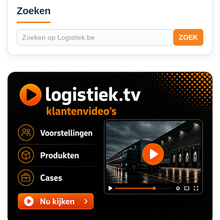
Sidebar
Zoeken
ZOEK