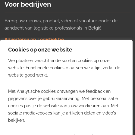
Voor bedrijven
Breng uw nieuws, product, video of vacature onder de
aandacht van logistieke professionals in België.
Adverteren op Logistiek.be
Nieuws insturen
Cookies op onze website
Uw video op Logistiek.TV
We plaatsen verschillende soorten cookies op onze
Job plaatsen
Gratis wekelijkse update
website. Functionele cookies plaatsen we altijd, zodat de
website goed werkt.
Ontvang elke week het belangrijkste nieuws, trends en
Met Analytische cookies ontvangen we feedback en
inzichten uit de Belgische logistieke sector in uw inbox.
gegevens over je gebruikerservaring. Met personalisatie-
cookies pas je de website aan jouw voorkeuren aan. Met
Ontvang je gratis
sociale media-cookies kan je artikelen delen en video's
wekelijkse update
bekijken.
Gratis. Eén e-mail per week.
Uitschrijven kan altijd.