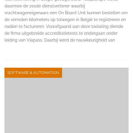
daarmee de zesde dienstverlener waarbij
vrachtwageneigenaars een On Board Unit kunnen bestellen om
de verreden kilometers op tolwegen in België te registreren en
nadien te factureren. Voorafgaand aan deze toelating diende
de firma uitgebreide accreditatietests te ondergaan onder
leiding van Viapass. Daarbij werd de nauwkeurigheid van
SOFTWARE & AUTOMATION