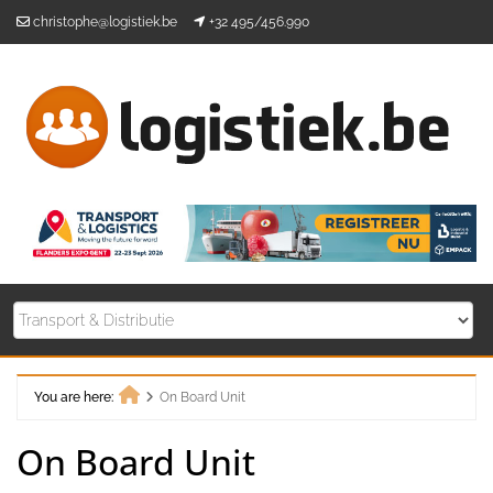
Skip
christophe@logistiek.be
+32 495/456.990
to
content
You are here:
On Board Unit
Home
On Board Unit