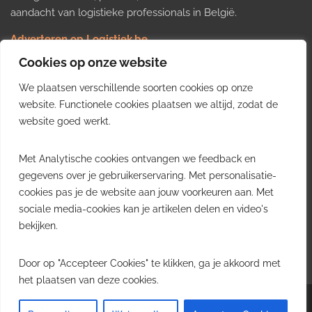
aandacht van logistieke professionals in België.
Adverteren op Logistiek.be
Nieuws insturen
Cookies op onze website
Uw video op Logistiek.TV
We plaatsen verschillende soorten cookies op onze
Job plaatsen
Gratis wekelijkse update
website. Functionele cookies plaatsen we altijd, zodat de
website goed werkt.
Ontvang elke week het belangrijkste nieuws, trends en
Met Analytische cookies ontvangen we feedback en
inzichten uit de Belgische logistieke sector in uw inbox.
gegevens over je gebruikerservaring. Met personalisatie-
cookies pas je de website aan jouw voorkeuren aan. Met
Ontvang je gratis
sociale media-cookies kan je artikelen delen en video's
wekelijkse update
bekijken.
Gratis. Eén e-mail per week.
Uitschrijven kan altijd.
Door op "Accepteer Cookies" te klikken, ga je akkoord met
het plaatsen van deze cookies.
Copyright © 2026
Logistiek.be
. All rights reserved.Theme:
Envince
by ThemeGrill.