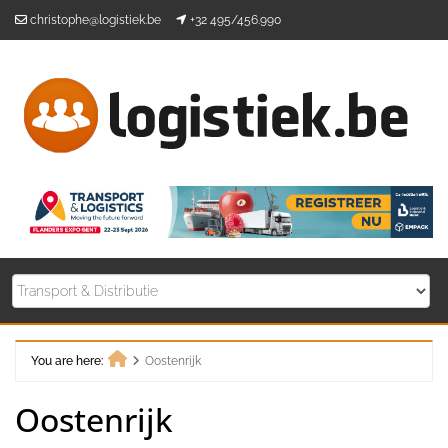
Skip
christophe@logistiek.be
+32 495/456.990
to
content
You are here:
Oostenrijk
Home
Oostenrijk