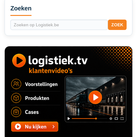
Sidebar
Zoeken
ZOEK