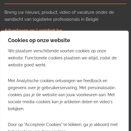
Breng uw nieuws, product, video of vacature onder de
aandacht van logistieke professionals in België.
Adverteren op Logistiek.be
Nieuws insturen
Cookies op onze website
Uw video op Logistiek.TV
We plaatsen verschillende soorten cookies op onze
Job plaatsen
Gratis wekelijkse update
website. Functionele cookies plaatsen we altijd, zodat de
website goed werkt.
Ontvang elke week het belangrijkste nieuws, trends en
Met Analytische cookies ontvangen we feedback en
inzichten uit de Belgische logistieke sector in uw inbox.
gegevens over je gebruikerservaring. Met personalisatie-
cookies pas je de website aan jouw voorkeuren aan. Met
Ontvang je gratis
sociale media-cookies kan je artikelen delen en video's
wekelijkse update
bekijken.
Gratis. Eén e-mail per week.
Uitschrijven kan altijd.
Door op "Accepteer Cookies" te klikken, ga je akkoord met