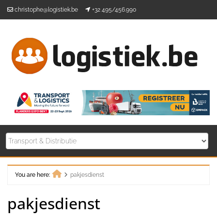
Skip
christophe@logistiek.be
+32 495/456.990
to
content
You are here:
pakjesdienst
Home
pakjesdienst