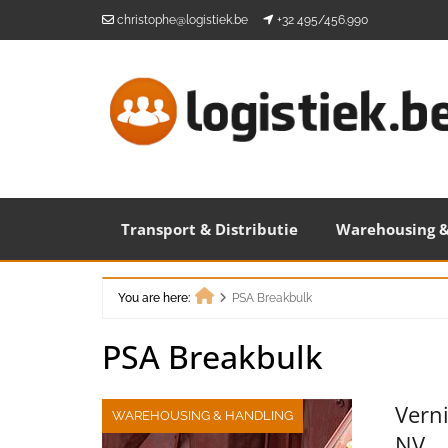
Skip
christophe@logistiek.be
+32 495/456.990
to
content
Transport & Distributie
Warehousing &
You are here:
PSA Breakbulk
Home
PSA Breakbulk
Vern
WAREHOUSING & HANDLING
NV