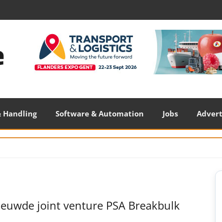
 Handling
Software & Automation
Jobs
Adver
S
S
ieuwde joint venture PSA Breakbulk