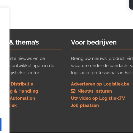
ws & thema’s
Voor bedrijven
t laatste nieuws en de
Breng uw nieuws, product, vid
ijkste ontwikkelingen in de
vacature onder de aandacht 
e logistieke sector.
logistieke professionals in Belg
rt & Distributie
Adverteren op Logistiek.be
using & Handling
Nieuws insturen
re & Automation
Uw video op Logistiek.TV
logistiek
Job plaatsen