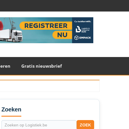
teren
Gratis nieuwsbrief
econdary
idebar
Zoeken
ZOEK