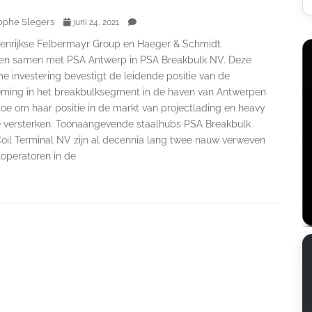
ophe Slegers
juni 24, 2021
enrijkse Felbermayr Group en Haeger & Schmidt
ren samen met PSA Antwerp in PSA Breakbulk NV. Deze
e investering bevestigt de leidende positie van de
ming in het breakbulksegment in de haven van Antwerpen
toe om haar positie in de markt van projectlading en heavy
 te versterken. Toonaangevende staalhubs PSA Breakbulk
oil Terminal NV zijn al decennia lang twee nauw verweven
loperatoren in de