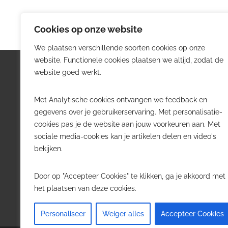
Cookies op onze website
We plaatsen verschillende soorten cookies op onze
website. Functionele cookies plaatsen we altijd, zodat de
Logistiek.be
Nieu
website goed werkt.
Logistiek.be brengt dagelijks nieuws,
Volg he
Met Analytische cookies ontvangen we feedback en
trends en praktijkverhalen over
belangr
gegevens over je gebruikerservaring. Met personalisatie-
transport, warehousing, supply chain
Belgisch
cookies pas je de website aan jouw voorkeuren aan. Met
en automatisering in België.
sociale media-cookies kan je artikelen delen en video's
Transpo
bekijken.
Voor logistieke professionals,
Wareho
beslissers en bedrijven die de sector
Softwa
Door op "Accepteer Cookies" te klikken, ga je akkoord met
willen volgen.
Job in 
het plaatsen van deze cookies.
Contact
·
Adverteren
Personaliseer
Weiger alles
Accepteer Cookies