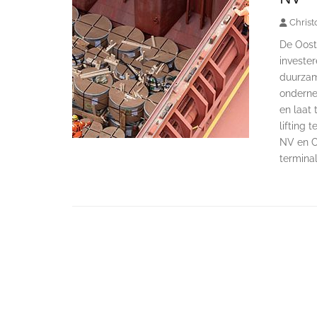
Christ
De Oost
investe
duurzam
onderne
en laat 
lifting
NV en C
termina