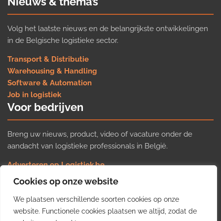
Nieuws & thema’s
Volg het laatste nieuws en de belangrijkste ontwikkelingen
in de Belgische logistieke sector.
Transport & Distributie
Warehousing & Handling
Software & Automation
Job in logistiek
Voor bedrijven
Breng uw nieuws, product, video of vacature onder de
aandacht van logistieke professionals in België.
Adverteren op Logistiek.be
Nieuws insturen
Cookies op onze website
Uw video op Logistiek.TV
We plaatsen verschillende soorten cookies op onze
Job plaatsen
Gratis wekelijkse update
website. Functionele cookies plaatsen we altijd, zodat de