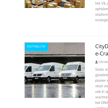
het VIL
ophalen
stadsce
ecologis
CityD
DISTRIBUTIE
e-Cra
Christ
Sinds vo
gloedni
pionier 
vloot ve
ook in o
vrachtwa
het DNA