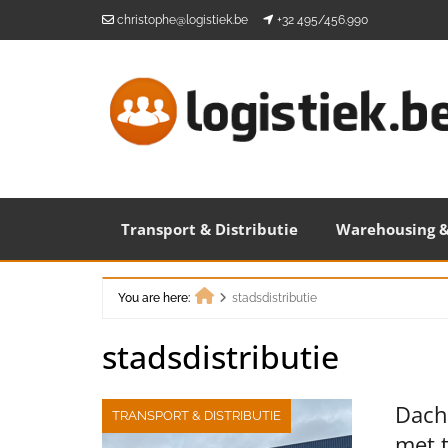
Skip
christophe@logistiek.be
+32 495/456.990
to
content
Transport & Distributie
Warehousing &
You are here:
stadsdistributie
Home
stadsdistributie
Dachs
TRANSPORT & DISTRIBUTIE
met 