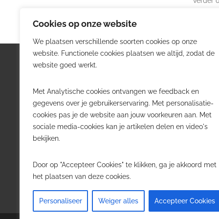
verder d
Cookies op onze website
We plaatsen verschillende soorten cookies op onze
website. Functionele cookies plaatsen we altijd, zodat de
Logistiek.be
Nieu
website goed werkt.
Logistiek.be brengt dagelijks nieuws,
Volg he
Met Analytische cookies ontvangen we feedback en
trends en praktijkverhalen over
belangr
gegevens over je gebruikerservaring. Met personalisatie-
transport, warehousing, supply chain
Belgisch
cookies pas je de website aan jouw voorkeuren aan. Met
en automatisering in België.
sociale media-cookies kan je artikelen delen en video's
Transpo
bekijken.
Voor logistieke professionals,
Wareho
beslissers en bedrijven die de sector
Softwa
Door op "Accepteer Cookies" te klikken, ga je akkoord met
willen volgen.
Job in 
het plaatsen van deze cookies.
Contact
·
Adverteren
Personaliseer
Weiger alles
Accepteer Cookies