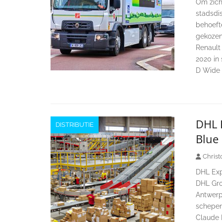
Om zich
stadsdis
behoeft
gekozen,
Renault 
2020 in
D Wide Z
DHL 
DISTRIBUTIE
Blue
Christ
DHL Exp
DHL Gro
Antwerp
schepen
Claude M