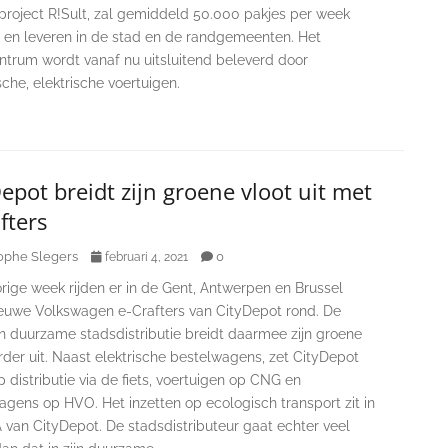
-project R!Sult, zal gemiddeld 50.000 pakjes per week
 en leveren in de stad en de randgemeenten. Het
ntrum wordt vanaf nu uitsluitend beleverd door
che, elektrische voertuigen.
epot breidt zijn groene vloot uit met
fters
ophe Slegers
0
februari 4, 2021
rige week rijden er in de Gent, Antwerpen en Brussel
euwe Volkswagen e-Crafters van CityDepot rond. De
in duurzame stadsdistributie breidt daarmee zijn groene
rder uit. Naast elektrische bestelwagens, zet CityDepot
p distributie via de fiets, voertuigen op CNG en
gens op HVO. Het inzetten op ecologisch transport zit in
 van CityDepot. De stadsdistributeur gaat echter veel