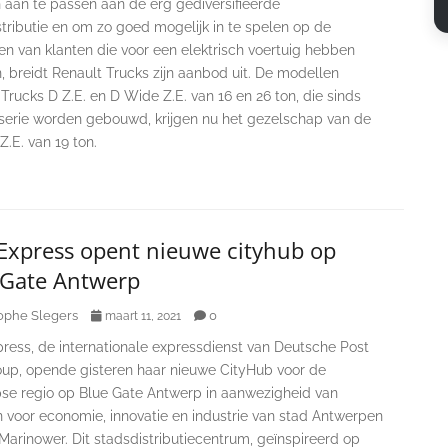
 aan te passen aan de erg gediversifieerde
tributie en om zo goed mogelijk in te spelen op de
en van klanten die voor een elektrisch voertuig hebben
 breidt Renault Trucks zijn aanbod uit. De modellen
Trucks D Z.E. en D Wide Z.E. van 16 en 26 ton, die sinds
 serie worden gebouwd, krijgen nu het gezelschap van de
.E. van 19 ton.
Express opent nieuwe cityhub op
 Gate Antwerp
ophe Slegers
0
maart 11, 2021
ress, de internationale expressdienst van Deutsche Post
up, opende gisteren haar nieuwe CityHub voor de
se regio op Blue Gate Antwerp in aanwezigheid van
 voor economie, innovatie en industrie van stad Antwerpen
arinower. Dit stadsdistributiecentrum, geïnspireerd op