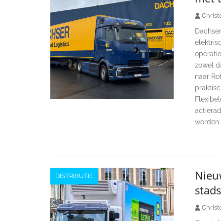
Christ
Dachser 
elektris
operati
zowel da
naar Ro
praktisc
Flexibe
actierad
worden 
Nieu
DISTRIBUTIE
stads
Christ