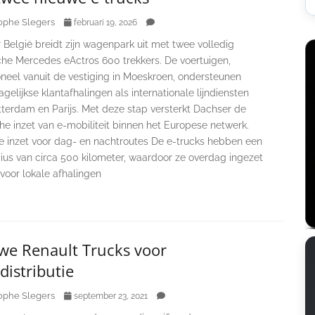
ophe Slegers
februari 19, 2026
België breidt zijn wagenpark uit met twee volledig
che Mercedes eActros 600 trekkers. De voertuigen,
oneel vanuit de vestiging in Moeskroen, ondersteunen
gelijkse klantafhalingen als internationale lijndiensten
tterdam en Parijs. Met deze stap versterkt Dachser de
he inzet van e-mobiliteit binnen het Europese netwerk.
le inzet voor dag- en nachtroutes De e-trucks hebben een
ius van circa 500 kilometer, waardoor ze overdag ingezet
voor lokale afhalingen
we Renault Trucks voor
distributie
ophe Slegers
september 23, 2021