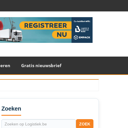
teren
Gratis nieuwsbrief
econdary
idebar
Zoeken
ZOEK