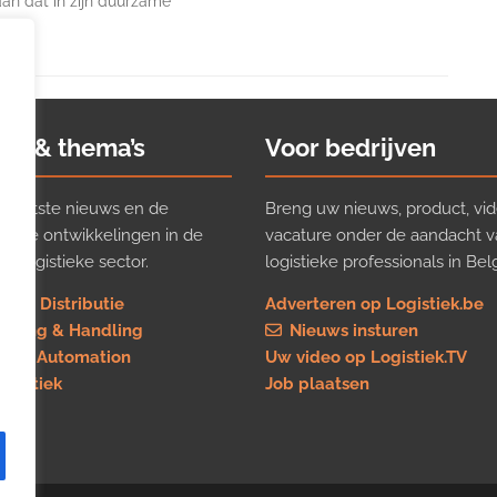
an dat in zijn duurzame
ws & thema’s
Voor bedrijven
t laatste nieuws en de
Breng uw nieuws, product, vid
ijkste ontwikkelingen in de
vacature onder de aandacht 
e logistieke sector.
logistieke professionals in Belg
rt & Distributie
Adverteren op Logistiek.be
using & Handling
Nieuws insturen
re & Automation
Uw video op Logistiek.TV
logistiek
Job plaatsen