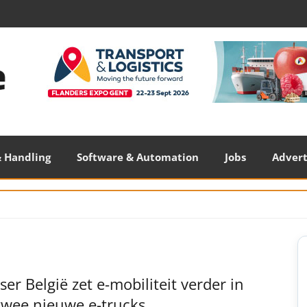
 Handling
Software & Automation
Jobs
Adver
S
S
er België zet e-mobiliteit verder in
twee nieuwe e-trucks