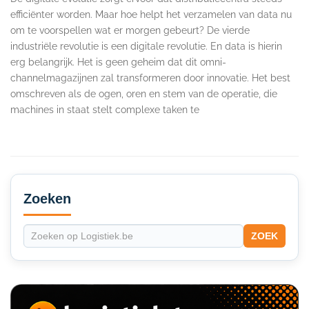
efficiënter worden. Maar hoe helpt het verzamelen van data nu
om te voorspellen wat er morgen gebeurt? De vierde
industriële revolutie is een digitale revolutie. En data is hierin
erg belangrijk. Het is geen geheim dat dit omni-
channelmagazijnen zal transformeren door innovatie. Het best
omschreven als de ogen, oren en stem van de operatie, die
machines in staat stelt complexe taken te
Secondary
Sidebar
Zoeken
ZOEK