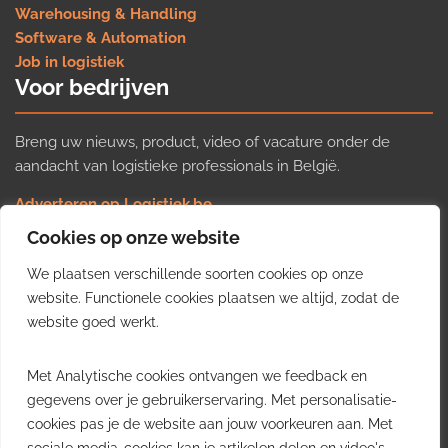
Warehousing & Handling
Software & Automation
Job in logistiek
Voor bedrijven
Breng uw nieuws, product, video of vacature onder de
aandacht van logistieke professionals in België.
Adverteren op Logistiek.be
Nieuws insturen
Cookies op onze website
Uw video op Logistiek.TV
We plaatsen verschillende soorten cookies op onze
Job plaatsen
Gratis wekelijkse update
website. Functionele cookies plaatsen we altijd, zodat de
website goed werkt.
Ontvang elke week het belangrijkste nieuws, trends en
Met Analytische cookies ontvangen we feedback en
inzichten uit de Belgische logistieke sector in uw inbox.
gegevens over je gebruikerservaring. Met personalisatie-
cookies pas je de website aan jouw voorkeuren aan. Met
Ontvang je gratis