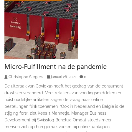
Micro-Fulfillment na de pandemie
Christophe Slegers
0
januari 28, 2021
De uitbraak van Covid-19 heeft het gedrag van de consument
drastisch veranderd. Veel retailers van voedingsmiddelen en
huishoudelijke artikelen zagen de vraag naar online
bestellingen flink toenemen. “Ook in Nederland en België is de
stijging fors”, ziet Kees ’t Mannetje, Manager Business
Development bij Swisslog Benelux. Omdat steeds meer
mensen zich op hun gemak voelen bij online aankopen,