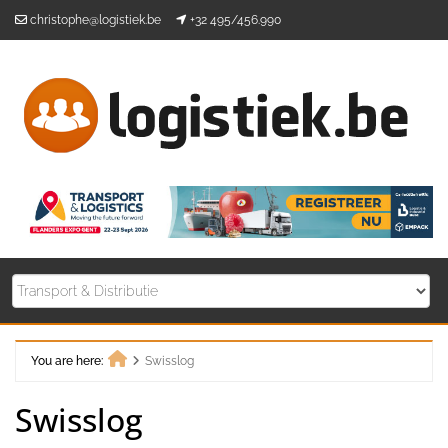
Skip
christophe@logistiek.be
+32 495/456.990
to
content
You are here:
Swisslog
Home
Swisslog