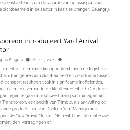
eke dienstverleners om de waarde van oplossingen voor
e zichtbaarheid in de sector in kaart te brengen. Belangrijk
poreon introduceert Yard Arrival
tor
ophe Slegers
oktober 3, 2024
tiecentra zijn cruciale knooppunten binnen de logistieke
chain. Een gebrek aan zichtbaarheid en coördinatie tussen
 transport resulteert vaak in significante inefficiënties,
kosten en een verminderde klanttevredenheid. Om deze
ngen tegen te gaan introduceert transport management
 Transporeon, een bedrijf van Trimble, als aanvulling op
aande product suite van Dock en Yard Management
gen, de Yard Arrival Monitor. Met real-time informatie over
omsttijden, vertragingen en