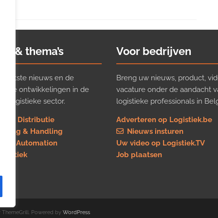
ws & thema’s
Voor bedrijven
t laatste nieuws en de
Breng uw nieuws, product, vid
ijkste ontwikkelingen in de
vacature onder de aandacht 
e logistieke sector.
logistieke professionals in Belg
rt & Distributie
Adverteren op Logistiek.be
using & Handling
Nieuws insturen
re & Automation
Uw video op Logistiek.TV
logistiek
Job plaatsen
 ThemeGrill. Powered by
WordPress