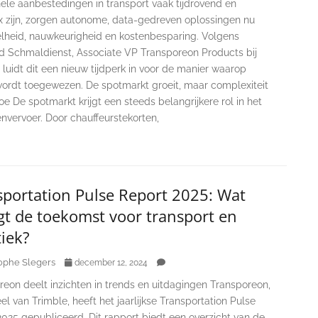
nele aanbestedingen in transport vaak tijdrovend en
 zijn, zorgen autonome, data-gedreven oplossingen nu
elheid, nauwkeurigheid en kostenbesparing. Volgens
d Schmaldienst, Associate VP Transporeon Products bij
 luidt dit een nieuw tijdperk in voor de manier waarop
wordt toegewezen. De spotmarkt groeit, maar complexiteit
e De spotmarkt krijgt een steeds belangrijkere rol in het
nvervoer. Door chauffeurstekorten,
sportation Pulse Report 2025: Wat
gt de toekomst voor transport en
tiek?
ophe Slegers
december 12, 2024
eon deelt inzichten in trends en uitdagingen Transporeon,
l van Trimble, heeft het jaarlijkse Transportation Pulse
025 gepubliceerd. Dit rapport biedt een overzicht van de