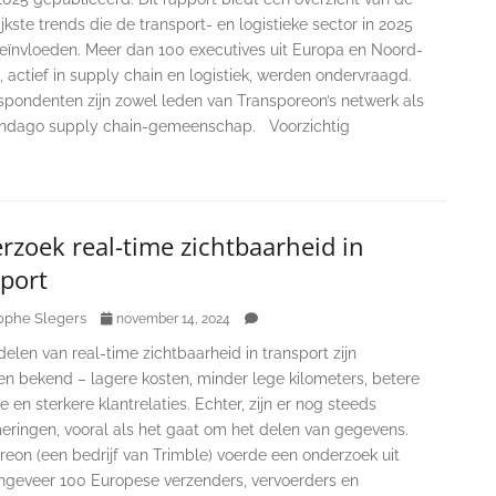
jkste trends die de transport- en logistieke sector in 2025
beïnvloeden. Meer dan 100 executives uit Europa en Noord-
 actief in supply chain en logistiek, werden ondervraagd.
spondenten zijn zowel leden van Transporeon’s netwerk als
Indago supply chain-gemeenschap. Voorzichtig
zoek real-time zichtbaarheid in
port
ophe Slegers
november 14, 2024
elen van real-time zichtbaarheid in transport zijn
n bekend – lagere kosten, minder lege kilometers, betere
tie en sterkere klantrelaties. Echter, zijn er nog steeds
ringen, vooral als het gaat om het delen van gegevens.
eon (een bedrijf van Trimble) voerde een onderzoek uit
ngeveer 100 Europese verzenders, vervoerders en