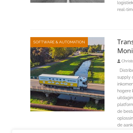
logisti
real-tim
Trans
SOFTWARE & AUTOMATION
Moni
Christ
Distribu
supply 
inkomend
hogere 
uitdagi
platform
de best
oplossin
de aank