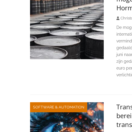
Hor
Christ
De moge
interna
verminde
gedaald 
juni naa
zijn ged
euro per
verlicht
Trans
SOFTWARE & AUTOMATION
berei
tran