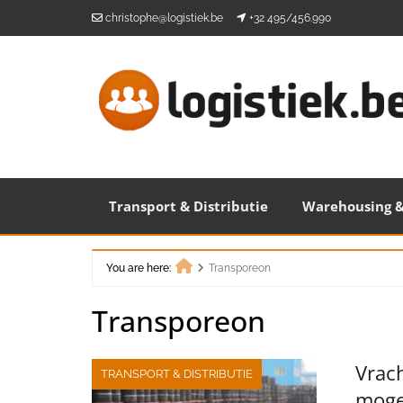
Skip
christophe@logistiek.be
+32 495/456.990
to
content
Transport & Distributie
Warehousing &
You are here:
Transporeon
Home
Transporeon
Vrac
TRANSPORT & DISTRIBUTIE
moge