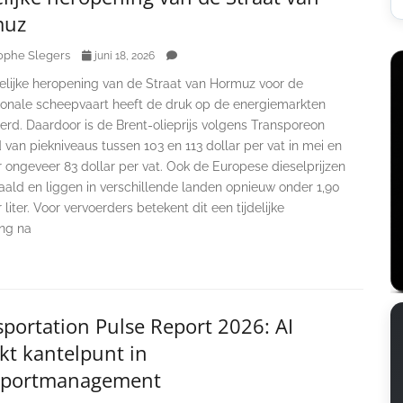
muz
ophe Slegers
juni 18, 2026
lijke heropening van de Straat van Hormuz voor de
tionale scheepvaart heeft de druk op de energiemarkten
rd. Daardoor is de Brent-olieprijs volgens Transporeon
van piekniveaus tussen 103 en 113 dollar per vat in mei en
r ongeveer 83 dollar per vat. Ook de Europese dieselprijzen
aald en liggen in verschillende landen opnieuw onder 1,90
 liter. Voor vervoerders betekent dit een tijdelijke
ing na
portation Pulse Report 2026: AI
kt kantelpunt in
sportmanagement