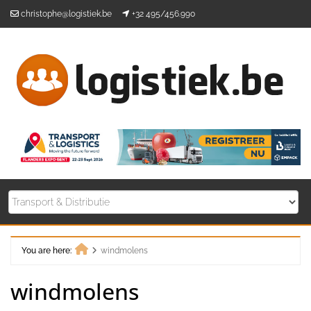
Skip
christophe@logistiek.be
+32 495/456.990
to
content
You are here:
windmolens
Home
windmolens