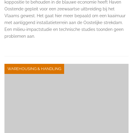
koppositie te behouden in de blauwe economie heeft Haven
Oostende gepleit voor een zeewaartse uitbreiding bij het
Vlaams gewest. Het gaat hier meer bepaald om een kaaimuur
met aanliggend installatieterrein aan de Oostelijke strekdam.
Een milieu-impactstudie en technische studies toonden geen
problemen aan.
WAREHOUSING & HANDLING