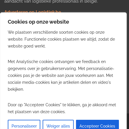
aandacht van logistieke professionals in België.
Adverteren op Logistiek.be
Nieuws insturen
Cookies op onze website
Uw video op Logistiek.TV
We plaatsen verschillende soorten cookies op onze
Job plaatsen
Gratis wekelijkse update
website. Functionele cookies plaatsen we altijd, zodat de
website goed werkt.
Ontvang elke week het belangrijkste nieuws, trends en
Met Analytische cookies ontvangen we feedback en
inzichten uit de Belgische logistieke sector in uw inbox.
gegevens over je gebruikerservaring. Met personalisatie-
cookies pas je de website aan jouw voorkeuren aan. Met
Ontvang je gratis
sociale media-cookies kan je artikelen delen en video's
wekelijkse update
bekijken.
Gratis. Eén e-mail per week.
Uitschrijven kan altijd.
Door op "Accepteer Cookies" te klikken, ga je akkoord met
het plaatsen van deze cookies.
Copyright © 2026
Logistiek.be
. All rights reserved.Theme:
Envince
by ThemeGrill.
Personaliseer
Weiger alles
Accepteer Cookies