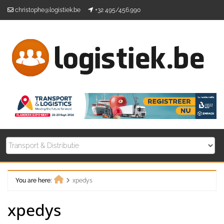
Skip
christophe@logistiek.be
+32 495/456.990
to
content
You are here:
xpedys
Home
xpedys