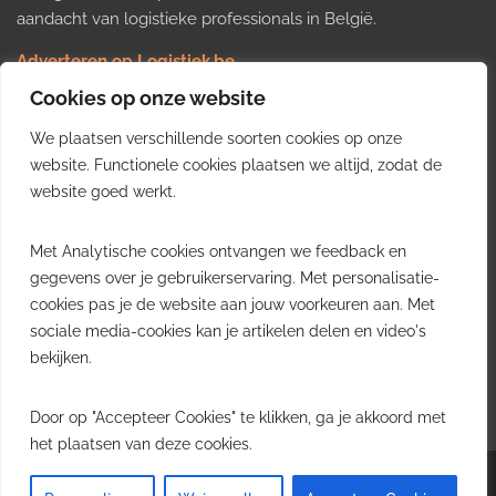
aandacht van logistieke professionals in België.
Adverteren op Logistiek.be
Nieuws insturen
Cookies op onze website
Uw video op Logistiek.TV
We plaatsen verschillende soorten cookies op onze
Job plaatsen
Gratis wekelijkse update
website. Functionele cookies plaatsen we altijd, zodat de
website goed werkt.
Ontvang elke week het belangrijkste nieuws, trends en
Met Analytische cookies ontvangen we feedback en
inzichten uit de Belgische logistieke sector in uw inbox.
gegevens over je gebruikerservaring. Met personalisatie-
cookies pas je de website aan jouw voorkeuren aan. Met
Ontvang je gratis
sociale media-cookies kan je artikelen delen en video's
wekelijkse update
bekijken.
Gratis. Eén e-mail per week.
Uitschrijven kan altijd.
Door op "Accepteer Cookies" te klikken, ga je akkoord met
het plaatsen van deze cookies.
Copyright © 2026
Logistiek.be
. All rights reserved.Theme:
Envince
by ThemeGrill.